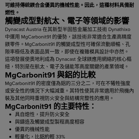
可維持傳統鎂合金優異的機械性能。因此，這種材料具備
耐
燃性
。
觸變成型對
航太、電子等領域的影響
Dynacast Austria 在其新型半固態金屬加工技術 Dynathixo
中運用 MgCarbonit91 的優勢，該技術非常適合生產高精度
鎂零件。MgCarbonit91 的觸變成型性可確保流動順暢、孔
隙率極低及表面品質一致，即使在複雜模具設計中亦然。
這項發展使奧地利成為 Dynacast 全球鎂應用網絡的核心樞
紐，特別是在航太、電子及儲能等高度關鍵的產業領域。
MgCarbonit91 與鋁的比較
MgCarbonit91 的密度僅為鋁的三分之二，可在不犧牲強度
或安全性的情況下大幅減重。其特性使其非常適用於飛機內
裝及其他同時重視防火安全與結構完整性的應用。
MgCarbonit91 的主要特性：
具自熄性，提升防火安全
與鑄造及觸變成型製程高度相容
優異的機械性能
輕量化，比鋁約輕 33%