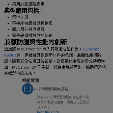
適用於高風險應用
典型應用包括：
電池外殼
飛機座椅靠背與腳踏板
顯示器外殼與桌臂
電子設備機殼與控制箱
兼顧防護與性能的創新
透過將 MgCarbonit91 導入其觸變成型作業，
Dynacast
Austria
進一步實踐其對創新材料的承諾，兼顧性能與防
護。隨著安全法規日益嚴格，對輕量化金屬的需求持續增
加，MgCarbonit91 作為新一代合金脫穎而出，協助塑造精
密鎂製造的未來。
相關資源
A2 多滑套壓鑄機的優點
探索 A2 多滑套壓鑄機如何在小型複
雜零件中提供速度、精度及更低的模
具成本。
Read the Article