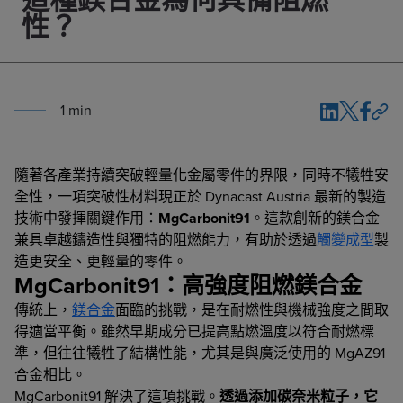
性？
1
min
隨著各產業持續突破輕量化金屬零件的界限，同時不犧牲安
全性，一項突破性材料現正於 Dynacast Austria 最新的製造
技術中發揮關鍵作用：
MgCarbonit91
。這款創新的鎂合金
兼具卓越鑄造性與獨特的阻燃能力，有助於透過
觸變成型
製
造更安全、更輕量的零件。
MgCarbonit91：高強度阻燃鎂合金
傳統上，
鎂合金
面臨的挑戰，是在耐燃性與機械強度之間取
得適當平衡。雖然早期成分已提高點燃溫度以符合耐燃標
準，但往往犧牲了結構性能，尤其是與廣泛使用的 MgAZ91
合金相比。
MgCarbonit91 解決了這項挑戰。
透過添加碳奈米粒子，它