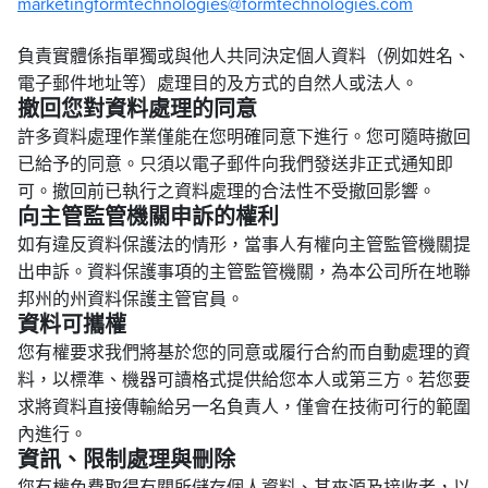
marketingformtechnologies@formtechnologies.com
負責實體係指單獨或與他人共同決定個人資料（例如姓名、
電子郵件地址等）處理目的及方式的自然人或法人。
撤回您對資料處理的同意
許多資料處理作業僅能在您明確同意下進行。您可隨時撤回
已給予的同意。只須以電子郵件向我們發送非正式通知即
可。撤回前已執行之資料處理的合法性不受撤回影響。
向主管監管機關申訴的權利
如有違反資料保護法的情形，當事人有權向主管監管機關提
出申訴。資料保護事項的主管監管機關，為本公司所在地聯
邦州的州資料保護主管官員。
資料可攜權
您有權要求我們將基於您的同意或履行合約而自動處理的資
料，以標準、機器可讀格式提供給您本人或第三方。若您要
求將資料直接傳輸給另一名負責人，僅會在技術可行的範圍
內進行。
資訊、限制處理與刪除
您有權免費取得有關所儲存個人資料、其來源及接收者，以