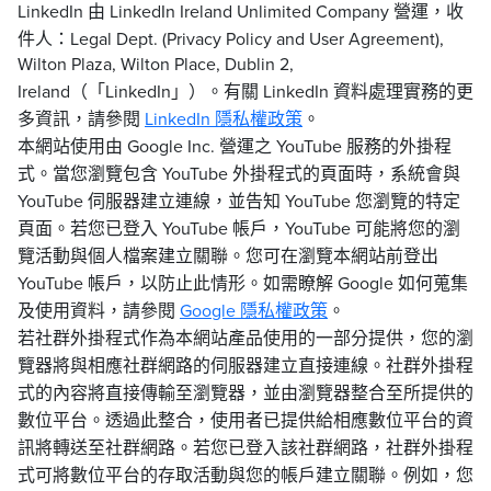
LinkedIn 由 LinkedIn Ireland Unlimited Company 營運，收
件人：Legal Dept. (Privacy Policy and User Agreement),
Wilton Plaza, Wilton Place, Dublin 2,
Ireland（「LinkedIn」）。有關 LinkedIn 資料處理實務的更
多資訊，請參閱
LinkedIn 隱私權政策
。
本網站使用由 Google Inc. 營運之 YouTube 服務的外掛程
式。當您瀏覽包含 YouTube 外掛程式的頁面時，系統會與
YouTube 伺服器建立連線，並告知 YouTube 您瀏覽的特定
頁面。若您已登入 YouTube 帳戶，YouTube 可能將您的瀏
覽活動與個人檔案建立關聯。您可在瀏覽本網站前登出
YouTube 帳戶，以防止此情形。如需瞭解 Google 如何蒐集
及使用資料，請參閱
Google 隱私權政策
。
若社群外掛程式作為本網站產品使用的一部分提供，您的瀏
覽器將與相應社群網路的伺服器建立直接連線。社群外掛程
式的內容將直接傳輸至瀏覽器，並由瀏覽器整合至所提供的
數位平台。透過此整合，使用者已提供給相應數位平台的資
訊將轉送至社群網路。若您已登入該社群網路，社群外掛程
式可將數位平台的存取活動與您的帳戶建立關聯。例如，您