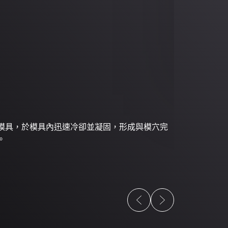
傳統壓
的比較
模具，於模具內迅速冷卻並凝固，形成與模穴完
。
傳統壓鑄採用
具，可製造高
焦於精密特徵