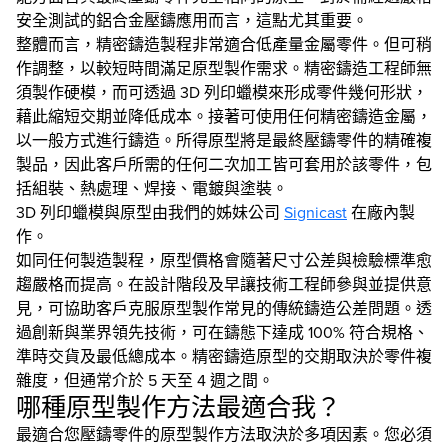
安全測試的鋁合金壓鑄應用而言，這點尤其重要。
整體而言，精密鑄造製程非常適合低產量金屬零件。但可稍
作調整，以較短時間滿足原型製作需求。精密鑄造工程師無
須製作硬模，而可透過 3D 列印蠟模來形成零件幾何形狀，
藉此縮短交期並降低成本。接著可使用任何精密鑄造金屬，
以一般方式進行鑄造。所得原型將是最終壓鑄零件的精確複
製品，因此客戶所需的任何二次加工皆可套用於該零件，包
括組裝、熱處理、焊接、電鍍與塗裝。
3D 列印蠟模與原型由我們的姊妹公司
Signicast
在廠內製
作。
如同任何製造製程，原型價格會隨著尺寸公差與檢驗標準愈
趨嚴格而提高。在設計階段及早讓技術工程師參與並提供意
見，可協助客戶克服原型製作常見的傳統鑄造公差問題。透
過創新與業界領先技術，可在鑄態下達成 100% 符合規格、
準時交貨及最低總成本。精密鑄造原型的交期取決於零件複
雜度，但通常介於 5 天至 4 週之間。
哪種原型製作方法最適合我？
最適合您壓鑄零件的原型製作方法取決於多項因素。您必須