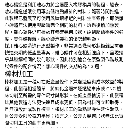
離心鑄造是利用離心力將金屬壓入橡膠模具的製程。過去，
離心鑄造僅限使用專為低熔點設計的材料；隨著時間推進，
此製程已發展至可使用與壓鑄相近的材料生產零件。即使離
心鑄造無法使用與壓鑄完全相同的材料，透過後續加熱製
程，離心鑄件仍可憑藉其精確幾何形狀，達到壓鑄零件的強
度。零件越複雜，離心鑄造製程的優勢越明顯。
採用離心鑄造進行原型製作，非常適合幾何形狀複雜且需要
快速交期的低產量專案。離心鑄件可在相近強度下，呈現幾
乎與壓鑄相同的幾何形狀，因此特別適合在原型製作階段測
試零件的配合情況。離心鑄件的交期約為 1-3 週。
棒材加工
棒材加工是一種可在低產量條件下兼顧速度與成本效益的製
程。此製程相當簡單：將純化金屬棒坯透過車床或 CNC 機
床切削至所需的零件尺寸與形狀。在低產量情況下，此製程
比其他製造方法更快速且成本更低，因為材料可立即取得，
且無須設計或製作模具。棒材加工的缺點是零件延性較低，
且公差受限於銑刀半徑；換言之，公差與幾何形狀無法比實
際切削工具的曲率更精細。