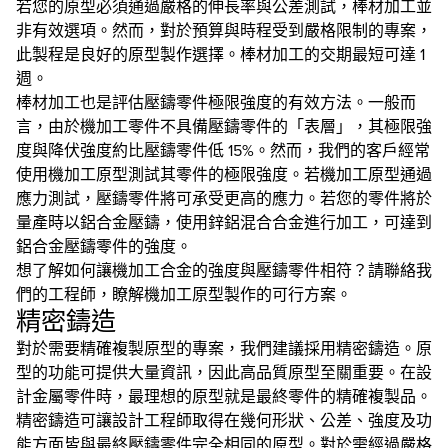
若您的原型必須通過嚴格的伸長率與公差測試，棒材加工並
非有效選項。然而，對於預算與時程受到嚴格限制的專案，
此製程是良好的原型製作選擇。棒材加工的交期最短可達 1
週。
棒材加工也是評估壓鑄零件極限強度的有效方法。一般而
言，由於機加工零件不具備壓鑄零件的「表層」，其極限強
度與降伏強度約比壓鑄零件低 15%。然而，我們的客戶經常
使用機加工原型測試其零件的極限強度。若機加工原型通過
應力測試，壓鑄零件將可承受更高的應力。若您的零件將於
量產時以鋁合金壓鑄，使用鋅鋁混合合金進行加工，可達到
鋁合金壓鑄零件的強度。
想了解如何讓機加工合金的強度與壓鑄零件相符？請聯絡我
們的工程師，瞭解機加工原型製作的可行方案。
精密鑄造
對於需要精確複製原型的專案，我們建議採用精密鑄造。原
型的功能可提供大量資訊，因此高品質原型至關重要。在設
計金屬零件時，最理想的原型就是最終零件的精確複製品。
精密鑄造可讓設計工程師取得在幾何形狀、公差、強度及功
能方面皆與最終壓鑄零件完全相同的原型。對於需經過嚴格