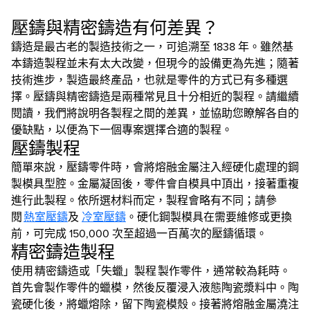
壓鑄與精密鑄造有何差異？
鑄造是最古老的製造技術之一，可追溯至 1838 年。雖然基
本鑄造製程並未有太大改變，但現今的設備更為先進；隨著
技術進步，製造最終產品，也就是零件的方式已有多種選
擇。壓鑄與精密鑄造是兩種常見且十分相近的製程。請繼續
閱讀，我們將說明各製程之間的差異，並協助您瞭解各自的
優缺點，以便為下一個專案選擇合適的製程。
壓鑄製程
簡單來說，壓鑄零件時，會將熔融金屬注入經硬化處理的鋼
製模具型腔。金屬凝固後，零件會自模具中頂出，接著重複
進行此製程。依所選材料而定，製程會略有不同；請參
閱
熱室壓鑄
及
冷室壓鑄
。硬化鋼製模具在需要維修或更換
前，可完成 150,000 次至超過一百萬次的壓鑄循環。
精密鑄造製程
使用 精密鑄造或「失蠟」製程 製作零件，通常較為耗時。
首先會製作零件的蠟模，然後反覆浸入液態陶瓷漿料中。陶
瓷硬化後，將蠟熔除，留下陶瓷模殼。接著將熔融金屬澆注