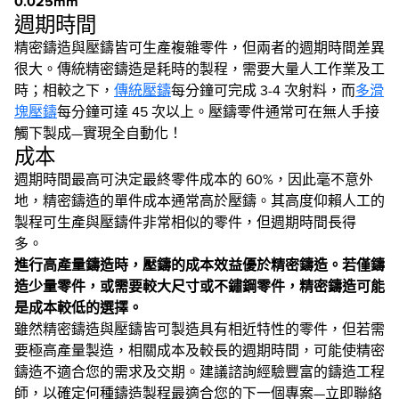
0.025mm
週期時間
精密鑄造與壓鑄皆可生產複雜零件，但兩者的週期時間差異
很大。傳統精密鑄造是耗時的製程，需要大量人工作業及工
時；相較之下，
傳統壓鑄
每分鐘可完成 3-4 次射料，而
多滑
塊壓鑄
每分鐘可達 45 次以上。壓鑄零件通常可在無人手接
觸下製成—實現全自動化！
成本
週期時間最高可決定最終零件成本的 60%，因此毫不意外
地，精密鑄造的單件成本通常高於壓鑄。其高度仰賴人工的
製程可生產與壓鑄件非常相似的零件，但週期時間長得
多。
進行高產量鑄造時，壓鑄的成本效益優於精密鑄造。若僅鑄
造少量零件，或需要較大尺寸或不鏽鋼零件，精密鑄造可能
是成本較低的選擇。
雖然精密鑄造與壓鑄皆可製造具有相近特性的零件，但若需
要極高產量製造，相關成本及較長的週期時間，可能使精密
鑄造不適合您的需求及交期。建議諮詢經驗豐富的鑄造工程
師，以確定何種鑄造製程最適合您的下一個專案—立即聯絡