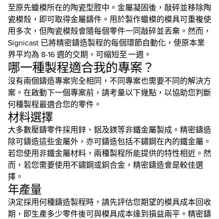
至原先蠟模所在的陶瓷型腔中。金屬凝固後，敲碎並移除陶
瓷模殼，即可取得金屬鑄件。用於製作蠟模的模具可重複使
用多次，但陶瓷模殼會隨每個零件一同敲碎並丟棄。然而，
Signicast 已將精密鑄造製程的每個環節自動化，使原本業
界平均為 8-16 週的交期，可縮短至 一週。
哪一種製程適合我的專案？
沒有兩個鑄造專案完全相同，不同專案也需要不同的解決方
案。在啟動下一個專案前，請考量以下幾點，以協助您判斷
何種製程最適合您的零件。
材料選擇
大多數壓鑄零件採用鋅、鋁及鎂等非鐵金屬製成。精密鑄造
除可鑄造這些金屬外，亦可鑄造包括不鏽鋼在內的鐵金屬。
若您使用非鐵金屬材料，兩種製程所能提供的特性相近。然
而，若您需要使用不鏽鋼或銅合金，精密鑄造會是較佳選
擇。
年產量
決定採用何種鑄造製程時，請先評估您期望的模具成本回收
期，即生產多少零件後可與模具成本達到損益兩平。精密鑄