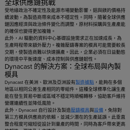
全球供應鏈挑戰
受地緣政治不確定性及能源市場變動影響，鋁與鎂的價格持
續波動，為製造商帶來成本不穩定性。同時，隨著全球供應
鏈因應經濟與政治條件變化而調整，原材料採購與生產產能
的確保也變得更加複雜。
此外，AI 驅動的資料中心基礎設施需求正在加速成長，為
生產時程帶來額外壓力。複雜壓鑄專案的模具可能需要較長
交期，使製造商難以快速擴產。因此，企業必須在日益動態
的環境中平衡速度、成本控制與供應鏈韌性。
Dynacast 的解決方案：全球布局與內製
模具
Dynacast 在美洲、歐洲及亞洲設有
製造據點
，能夠在多個
地區以相同公差生產相同的零組件。這種全球標準化讓生產
能在發生貿易中斷或區域不穩定時順暢轉移，協助客戶維持
營運連續性並降低風險。
此外，Dynacast 自行設計及製造
壓鑄模具
與
設備
，免除對
第三方模具供應商的依賴，並減少潛在的生產延誤。此垂直
整合程度可縮短從設計到量產的時間，同時為客戶帶來更高