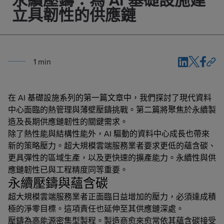
永續壓鑄：為 AI 基礎設施建
立具韌性的供應鏈
1
min
在 AI 基礎設施系列的第一篇文章中，我們探討了現代資料
中心面臨的熱管理與薄壁壓鑄挑戰。第二篇將聚焦於永續製
造及長期供應鏈韌性的關鍵需求。
除了熱性能與結構性能外，AI 驅動的資料中心成長也帶來
新的策略壓力。超大規模雲端服務業者要求更低的蘊含碳、
更具彈性的區域生產，以及更快速的擴產能力。永續性與供
應鏈韌性已與工程精度同等重要。
永續壓鑄與蘊含碳
超大規模雲端服務業者正面臨日益增加的壓力，必須達成積
極的淨零目標。這項責任也延伸至其供應鏈深處。
壓鑄為高能源密集型製程。製造商愈來愈常依其蘊含碳接受