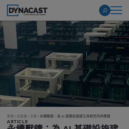
首頁
/
白皮書
/
文章
/
永續壓鑄：為 AI 基礎設施建立具韌性的供應鏈
ARTICLE