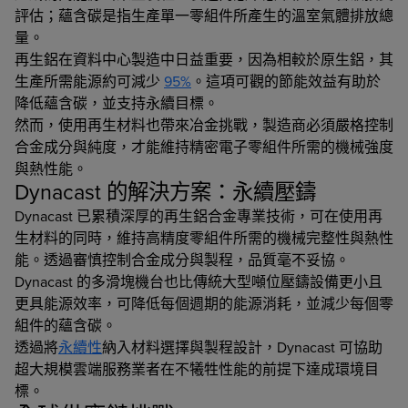
評估；蘊含碳是指生產單一零組件所產生的溫室氣體排放總
量。
再生鋁在資料中心製造中日益重要，因為相較於原生鋁，其
生產所需能源約可減少
95%
。這項可觀的節能效益有助於
降低蘊含碳，並支持永續目標。
然而，使用再生材料也帶來冶金挑戰，製造商必須嚴格控制
合金成分與純度，才能維持精密電子零組件所需的機械強度
與熱性能。
Dynacast 的解決方案：永續壓鑄
Dynacast 已累積深厚的再生鋁合金專業技術，可在使用再
生材料的同時，維持高精度零組件所需的機械完整性與熱性
能。透過審慎控制合金成分與製程，品質毫不妥協。
Dynacast 的多滑塊機台也比傳統大型噸位壓鑄設備更小且
更具能源效率，可降低每個週期的能源消耗，並減少每個零
組件的蘊含碳。
透過將
永續性
納入材料選擇與製程設計，Dynacast 可協助
超大規模雲端服務業者在不犧牲性能的前提下達成環境目
標。