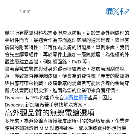
1
min
幾乎所有壓鑄材料都需要塗層以防蝕。對於需要外觀處理的
零組件而言，最適合作為表面處理底層的通常是鎳。鎳具有
優異的附著特性，並可作為皮膚的阻隔層。舉例來說，我們
會先壓鑄零組件，再於零件上施加一層鎳鍍層，為後續的外
觀塗層建立基礎，例如緞面鉻、PVD 等。
隨著穿戴式裝置與健身追蹤器持續普及，塗層若因刮傷脫
落，導致鎳直接接觸皮膚，便會為消費性電子產業的壓鑄廠
與供應商帶來挑戰。皮膚敏感的消費者可能因含鎳的金屬穿
戴式裝置而出現皮疹，進而為您的企業帶來負面評價。
Dynacast 有 15% 的客戶來自
消費性電子
產業，因此
Dynacast 新加坡廠著手尋找解決方案。
高外觀品質的無鎳電鍍選項
多年來，為避免鎳直接接觸皮膚所引發的過敏反應，企業會
使用不鏽鋼透過 MIM 製造零組件，或以鋁或鋼胚料進行機