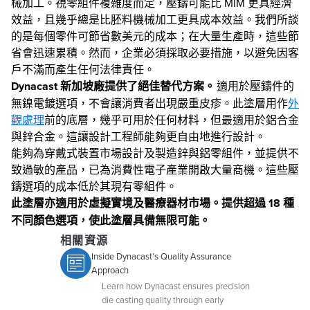
械加工。視零組件複雜度而定，壓鑄可能比 MIM 更具經濟
效益，且幾乎總是比胚料機械加工更具成本效益。我們所談
的是每個零件可節省數美元的成本；在大量生產時，這些節
省會迅速累積。然而，企業必須採取必要措施，以避免因客
戶不滿而產生任何法律責任。
Dynacast 新加坡廠提供了絕佳替代方案。
適用於壓鑄件的
無鎳電鍍選項，不會讓消費者出現嚴重皮疹。此塗層用作
外
觀處理
前的底層，幾乎可用於任何材料，但最適用於鋁合金
與鋅合金。這讓設計工程師能夠更自由地進行設計。
能夠為穿戴式裝置市場設計及製造鋅與鋁零組件，並提供不
致過敏的產品，已為消費性電子產業開啟大量商機。這些壓
鑄選項的成本低於其現有零組件。
此塗層亦適用於虛擬實境及醫療器材市場。提供超過 18 種
不同顏色選項，使此塗層具備無限可能。
相關資源
Inside Dynacast’s Quality Assurance
Approach
Learn how Dynacast ensures precision
die casting quality through early