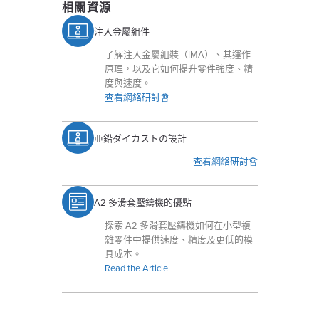
相關資源
注入金屬組件
了解注入金屬組裝（IMA）、其運作
原理，以及它如何提升零件強度、精
度與速度。
查看網絡研討會
亜鉛ダイカストの設計
查看網絡研討會
A2 多滑套壓鑄機的優點
探索 A2 多滑套壓鑄機如何在小型複
雜零件中提供速度、精度及更低的模
具成本。
Read the Article