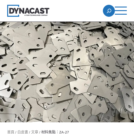
首頁
/
白皮書
/
文章
/
材料焦點：ZA-27