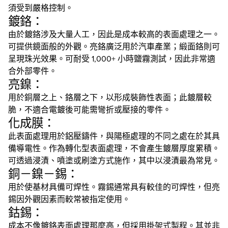
須受到嚴格控制。
鍍鉻：
由於鍍鉻涉及大量人工，因此是成本較高的表面處理之一。
可提供鏡面般的外觀。亮鉻廣泛用於汽車產業；緞面鉻則可
呈現珠光效果。可耐受 1,000+ 小時鹽霧測試，因此非常適
合外部零件。
亮鎳：
用於銅層之上、鉻層之下，以形成裝飾性表面；此鍍層較
脆，不適合電鍍後可能需彎折或壓接的零件。
化成膜：
此表面處理用於鋁壓鑄件，與陽極處理的不同之處在於其具
備導電性。作為轉化型表面處理，不會產生鍍層厚度累積。
可透過浸漬、噴塗或刷塗方式施作，其中以浸漬最為常見。
銅－鎳－錫：
用於使基材具備可焊性。霧錫通常具有較佳的可焊性，但亮
錫因外觀因素而較常被指定使用。
鈷錫：
成本不像鍍鉻表面處理那麼高，但採用掛架式製程。其並非