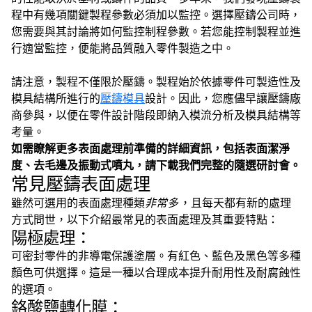
程中有幾項關鍵製程參數必須加以監控。選擇壓鑄公司時，
您需要與其討論將如何監控制程參數。若您能控制製程並進
行適當監控，便能將品質融入零件製造之中。
請注意，製程不僅限於壓鑄。製程始於依據零件可製造性及
模具結構所進行的
壓鑄模具
設計。因此，您應儘早讓壓鑄廠
商參與，以便在零件設計階段即納入模流分析及模具結構等
考量。
如需瞭解更多表面處理前準備的詳細資訊，包括表面潔淨
度、去毛邊及振動式噴丸，請下載我們完整的隨選研討會。
常見壓鑄表面處理
雖然可選用的表面處理種類
非常多
，且每天都有新的處理
方式問世，以下介紹最常見的表面處理及其重要特點：
陽極處理：
可密封零件的非導電保護塗層。有紅色、藍色及黑色等多種
顏色可供選擇。這是一種以合理成本提升耐用性及耐腐蝕性
的選項。
鉻酸鹽轉化膜：