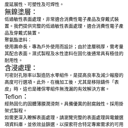
度延展性、可塑性及可焊性。
無鎳塗層：
低過敏性表面處理，非常適合消費性電子產品及穿戴式裝
置。我們提供完整的低過敏性表面處理，適合消費性電子產
品及穿戴式裝置。
聚氨酯塗料：
使用壽命長，專為戶外使用而設計；由於塗層稍厚，需考量
其配合表面。濕式製程及水性塗料在固化後通常具有極佳的
耐用性。
含浸處理：
可密封孔隙率以製造防水零組件，是提高良率及減少報廢的
高度可行選項。此外，在機加工後，尤其是移除鑄件「表
皮」時，這也是確保零組件無洩漏的有效解決方案。
Teflon：
經熱固化的固體薄膜潤滑劑。具備優異的耐腐蝕性。採用掛
架式製程。
如需更深入瞭解表面處理，請瀏覽完整的表面處理與電鍍選
項資料庫，並依效益篩選，以探索符合特定專案需求的可用