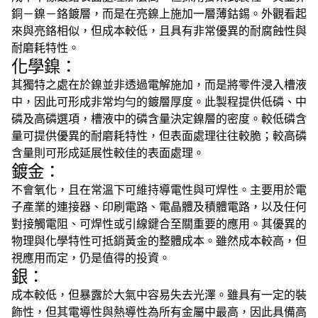
銅－鎳－鉻鍍層，而是在亮鎳上施加一層薄鈷錫。外觀看起
來與亮鉻相似，但成本較低，且具有非常優異的耐腐蝕性與
耐磨耗特性。
化學鎳：
其獨特之處在於鎳並非透過電解施加，而是將零件浸入槽液
中，因此可形成非常均勻的鍍層厚度。此製程提供低磷、中
磷及高磷選項，槽液中的磷含量決定鎳層的密度。較低磷含
量可提供優異的耐磨耗特性，但表面處理往往較脆；較高磷
含量則可形成延展性較佳的表面處理。
鍍金：
不會氧化，且在常溫下可維持導電性與可焊性。主要用於電
子產業的連接器、印刷電路、電晶體及積體電路，以及任何
對接觸電阻、可焊性或引線鍵合至關重要的應用。其優異的
物理與化學特性可抵銷黃金的整體成本。雖然成本較高，但
視應用而定，仍是值得的投資。
銀：
成本較低，但暴露於大氣中容易失去光澤。雖具有一定的裝
飾性，但其電導性與熱導性為所有金屬中最高，因此具備高