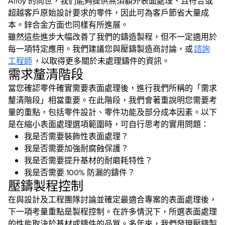
Alloy 的問世，我們能夠提供無須額外表面處理、且符合或
超越客戶原始設計要求的零件，因此可為客戶節省大量成
本。鋅合金方面也同樣有所進展。
雖然這些進步大幅改善了我們的鑄造製程，但不一定適用於
每一項特定應用。我們建議您與壓鑄製造商討論，或
諮詢
工程師
，以取得更多關於未處理鑄件的資訊。
需求釐清階段
當您確認零件確實需要表面處理後，進行我們所稱的「需求
釐清階段」相當重要。在此階段，我們會著重說明您需要考
量的重點，包括零件設計、零件功能及部分成本因素。以下
是在縮小表面處理選項範圍時，可自行思考的實用問題：
我是否需要裝飾性表面處理？
我是否需要加強耐腐蝕保護？
我是否需要提升基材的耐磨耗特性？
我是否需要 100% 防漏的鑄件？
壓鑄製程控制
在與設計及工程團隊討論並確定最適合專案的表面處理後，
下一項考量重點是製程控制。在許多情況下，所選表面處理
的性能取決於基材或鑄件的品質。多年來，我們發現壓鑄製