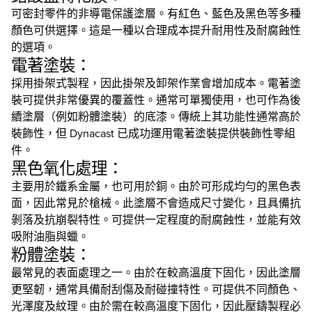
可密封零件的非導電保護塗層。有紅色、藍色及黑色等多種
顏色可供選擇。這是一種以合理成本提升耐用性及耐腐蝕性
的選項。
電著塗裝：
採用掛架式製程，因此掛架及卸架作業會增加成本。電著塗
裝可提供非常優異的覆蓋性。通常可單獨使用，也可作為後
續塗層（例如粉體塗裝）的底漆。傳統上其功能性通常高於
裝飾性，但 Dynacast 已成功運用電著塗裝提供裝飾性零組
件。
黑色氧化處理：
主要用於鐵系金屬，也可用於銅。由於可形成均勻的黑色表
面，因此常見於槍械。此塗層不會造成尺寸變化，且具備抗
剝落及抗崩裂特性。可提供一定程度的耐腐蝕性，並能有效
吸附油脂與蠟。
粉體塗裝：
最常見的表面處理之一。由於在較高溫度下固化，因此塗層
更堅韌，通常具備耐刮傷及耐碰撞特性。可提供不同顏色、
光澤度及紋理。由於需在較高溫度下固化，因此壓鑄製程必