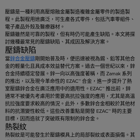
壓鑄是一種利用高壓熔融金屬製造複雜金屬零件的製造製
程。此製程用途廣泛，可生產各式零件，包括汽車零組件、
電子產品外殼及醫療器材。
壓鑄雖然是可靠的製程，但有時仍可能產生缺陷。本文將探
討幾種最常見的壓鑄缺陷、其成因及解決方案。
壓鑄缺陷
當
鋅合金壓鑄
剛開始普及時，便迅速被視為錫、鉛等其他合
金的輕量化且具成本效益替代方案。過去一個世紀以來，鋅
合金持續穩定發展。鋅一向以高強度著稱，而 Zamak 系列
的推出，以及現今革命性的 EZAC™ 合金，進一步提升了熱
室壓鑄鋅合金在廣泛應用中的適用性。EZAC™ 推出前，鋅
通常不被優先考慮用於需要高抗拉強度的應用，尤其是高溫
抗拉強度要求較高的情況。此外，多數鋅合金相較於其他材
料的抗潛變性較低。這些改善重點是開發 EZAC™ 時的主要
目標，因而造就了突破既有限制的鋅合金。
熱裂紋
熱裂紋是可能發生於壓鑄模具上的局部裂紋或表面損傷。其