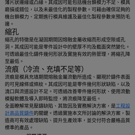
薄片狀邊緣或凸緣。其成因可能包括機台鎖模力不足、模具
磨損或錯位，以及未最佳化的製程參數。可藉由確保足夠的
機台鎖模力、定期進行模具維護及最佳化製程參數來預防毛
邊。
縮孔
縮孔的特徵是在凝固期間因熔融金屬收縮而形成空隙或孔
洞。其成因可能是零件設計中的壁厚不均及截面突然變化。
可透過最佳化鑄件幾何形狀及實施有效的熱管理，將縮孔降
至最低。
流痕（冷流、充填不足等）
流痕是模具充填期間熔融金屬流動所造成、顯現於鑄件表面
的可見線條或條紋。其成因可能是零件幾何形狀缺陷，以及
澆口與流道設計不足。可透過改善零件幾何形狀、使用流動
模擬軟體及導入即時監控，將流痕降至最低。
全面瞭解常見壓鑄缺陷、其致因及實務解決方案，是
工程設
計高品質鑄件
的關鍵。透過實施本文所討論的解決方案，製
造商可有效處理缺陷、提升生產效率，並交付符合嚴格品質
標準的產品。