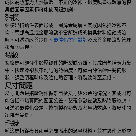
成因為熱應力與熱循環，不足的冷卻、過度噴塗或較厚的模
具截面等因素都可能使問題加劇。
黏模
黏模是指鑄件表面形成一層薄金屬層。其成因包括冷卻不
均、局部高溫或金屬流動不當所造成的模具材料侵蝕或溶
解。可透過改善冷卻、
最佳化零件設計
及改善金屬流動管理
來預防黏模。
裂紋
裂紋是可能發生於壓鑄件的斷裂或分離。其成因包括應力集
中、快速冷卻及不均勻的熱梯度。可藉由評估鑄件幾何形
狀、調整製程時序及強化熱管理，將裂紋降至最低。
尺寸問題
尺寸問題是指壓鑄件偏離目標尺寸與公差的情況。其成因可
能包括不切實際的圖面公差、製程參數變動及熱膨脹效應。
可透過最佳化公差、控制製程參數及考量熱效應，將尺寸問
題降至最低。
毛邊
毛邊是指從模具兩半之間溢出的過量材料，並在鑄件上形成