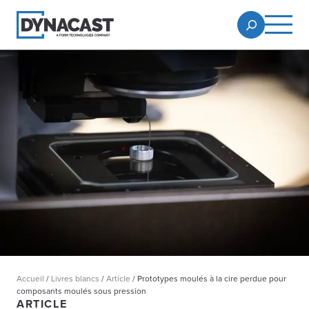
Accueil
/
Livres blancs
/
Article
/
Prototypes moulés à la cire perdue pour
composants moulés sous pression
ARTICLE