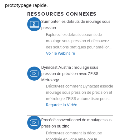
prototypage rapide.
RESSOURCES CONNEXES
Surmonter les défauts de moulage sous
pression
Explorez les défauts courants de
moulage sous pression et découvrez
des solutions pratiques pour améliorer
la qualité du produit.
Voir le Webinaire
Dynacast Austria : moulage sous
pression de précision avec ZEISS
Metrology
Découvrez comment Dynacast associe
moulage sous pression de précision et
métrologie ZEISS automatisée pour
garantir des inspections fiables et
Regarder la Vidéo
précises.
Procédé conventionnel de moulage sous
pression du zinc
Découvrez comment la découpe
robotisée en ligne améliore la