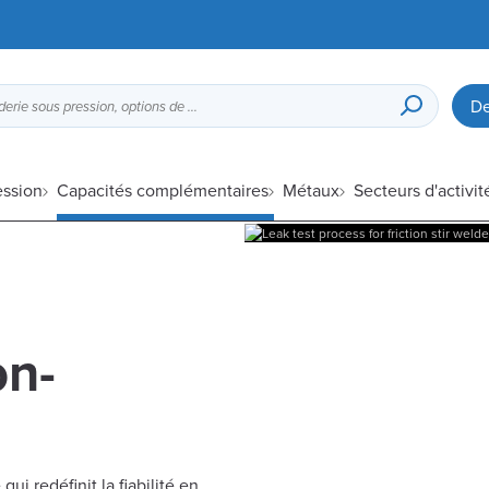
De
Guide de conception pour la fonderie sous pression, options de finition de surface, etc.
ession
Capacités complémentaires
Métaux
Secteurs d'activit
on-
i redéfinit la fiabilité en