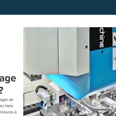
dage
?
logie de
es faire
érieures à