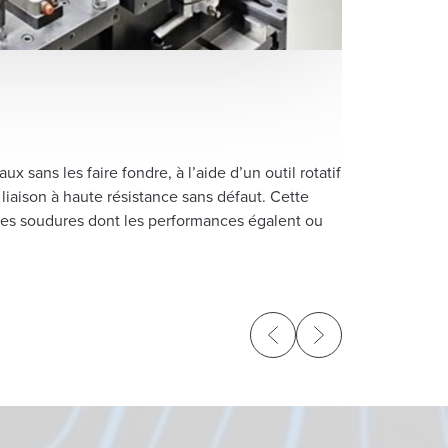
Le FWS permet 
notamment l’al
Cette flexibili
applications in
métallurgique
 sans les faire fondre, à l’aide d’un outil rotatif
 liaison à haute résistance sans défaut. Cette
 des soudures dont les performances égalent ou