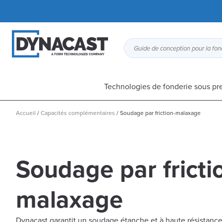
Technologies de fonderie sous pr
Accueil
/
Capacités complémentaires
/
Soudage par friction-malaxage
Soudage par fricti
malaxage
Dynacast garantit un soudage étanche et à haute résistance qu