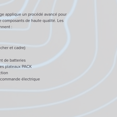
age applique un procédé avancé pour
e composants de haute qualité. Les
nnent :
ncher et cadre)
t de batteries
des plateaux PACK
ction
e commande électrique