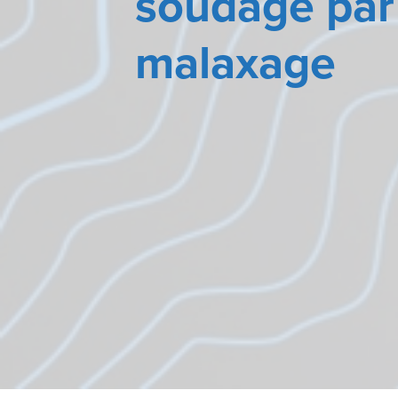
soudage par 
malaxage