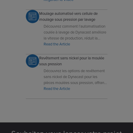
solutions sur mesure pour répondre à
vos spécifications.
Moulage automatisé vers cellule de
moulage sous pression par lavage
Découvrez comment l’automatisation
coulée à lavage de Dynacast améliore
la vitesse de production, réduit la
manipulation et garantit des moulages
Read the Article
plus propres et de meilleure qualité.
Revêtement sans nickel pour la moulée
sous pression
Découvrez les options de revêtement
sans nickel de Dynacast pour les
pièces moulées sous pression, offrant
une résistance à la corrosion et un
Read the Article
attrait esthétique sans sensibilités
liées au nickel.