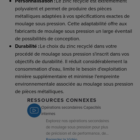
Personnalisation :
Le zinc recyclé est extrêmement
polyvalent et permet de produire des pièces
métalliques adaptées à vos spécifications exactes de
moulage sous pression. Cette adaptabilité offre aux
fabricants de moulage sous pression un large éventail
de possibilités de conception.
Durabilité :
Le choix du zinc recyclé dans votre
procédé de moulage sous pression s'inscrit dans vos
objectifs de durabilité. Il réduit considérablement la
consommation d'eau, limite le besoin d'exploitation
minière supplémentaire et minimise l'empreinte
environnementale associée au moulage sous pression
de pièces métalliques.
RESSOURCES CONNEXES
Opérations secondaires Capacités
internes
Explorez nos opérations secondaires
de moulage sous pression pour plus
de précision et de performance, de
l’usinage CNC à l’assemblage. Des
Regarder la Vidéo