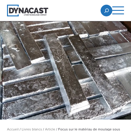
Accueil
/
Livres blancs
/
Article
/
Focus sur le matériau de moulage sous