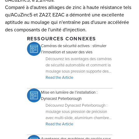
Comparé à d'autres alliages de zinc à haute résistance tels
qu'ACuZinc5 et ZA27, EZAC a démontré une excellente
aptitude au moulage qui n'entraîne pas d'usure accélérée
des composants de l'unité d'injection.
RESSOURCES CONNEXES
Caméras de sécurité actives : stimuler
l’innovation et sauver des vies
Découvrez les avantages des caméras
de sécurité automobile et comment la
moulage sous pression supporte des
systèmes avancés d’aide à la conduite
Read the Article
et des boîtiers de capteurs.
Mise en lumière de l’installation :
Dynacast Peterborough
Découvrez Dynacast Peterborough :
moulage sous pression de précision
avec multi-slide, aluminium chambre
chaude, IMA et production
Read the Article
automatisée.
Avantages des machines de coulée sous