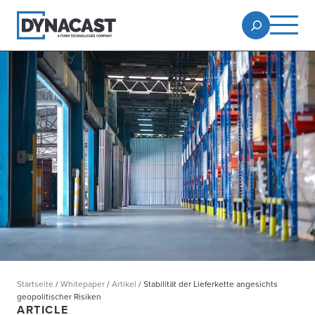
Startseite
/
Whitepaper
/
Artikel
/
Stabilität der Lieferkette angesichts
geopolitischer Risiken
ARTICLE