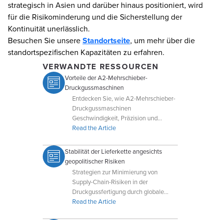
strategisch in Asien und darüber hinaus positioniert, wird
für die Risikominderung und die Sicherstellung der
Kontinuität unerlässlich.
Besuchen Sie unsere
Standortseite
, um mehr über die
standortspezifischen Kapazitäten zu erfahren.
VERWANDTE RESSOURCEN
Vorteile der A2-Mehrschieber-
Druckgussmaschinen
Entdecken Sie, wie A2-Mehrschieber-
Druckgussmaschinen
Geschwindigkeit, Präzision und
niedrigere Werkzeugkosten für kleine,
Read the Article
komplexe Bauteile liefern.
Stabilität der Lieferkette angesichts
geopolitischer Risiken
Strategien zur Minimierung von
Supply-Chain-Risiken in der
Druckgussfertigung durch globale
Diversifizierung und flexible
Read the Article
Produktion.