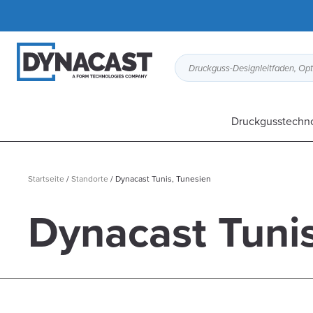
Druckgusstechn
Startseite
/
Standorte
/
Dynacast Tunis, Tunesien
Dynacast Tunis