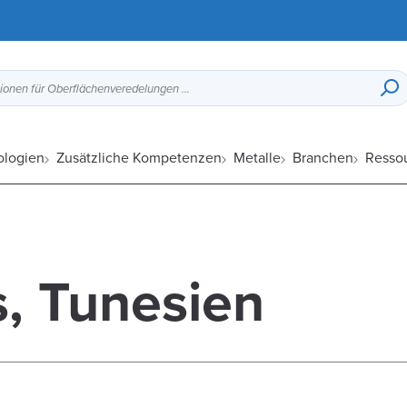
Druckguss-Designleitfaden, Optionen für Oberflächenveredelungen usw.
ologien
Zusätzliche Kompetenzen
Metalle
Branchen
Resso
, Tunesien