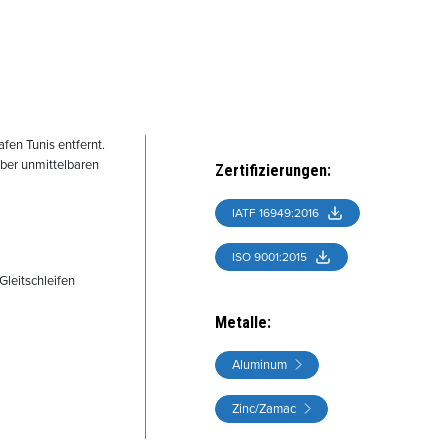
fen Tunis entfernt.
über unmittelbaren
Zertifizierungen
:
IATF 16949:2016
ISO 9001:2015
leitschleifen
Metalle
:
Aluminum
Zinc/Zamac