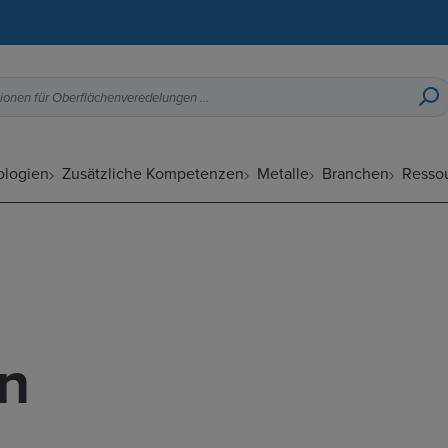
Druckguss-Designleitfaden, Optionen für Oberflächenveredelungen usw.
ologien
Zusätzliche Kompetenzen
Metalle
Branchen
Resso
en