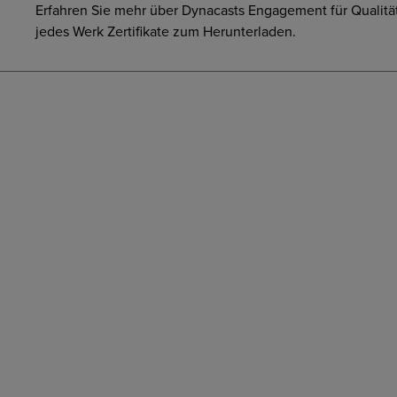
Erfahren Sie mehr über Dynacasts Engagement für Qualität
jedes Werk Zertifikate zum Herunterladen.
ISO 9001:2015
ISO 14001:2015
IATF 16949:2016