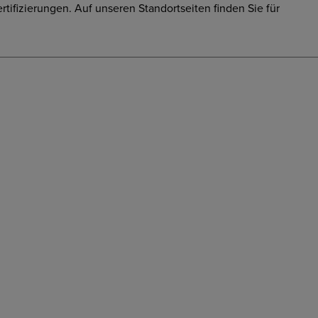
ifizierungen. Auf unseren Standortseiten finden Sie für
Erweitern zum Herunterladen
Erweitern zum Herunterladen
Erweitern zum Herunterladen