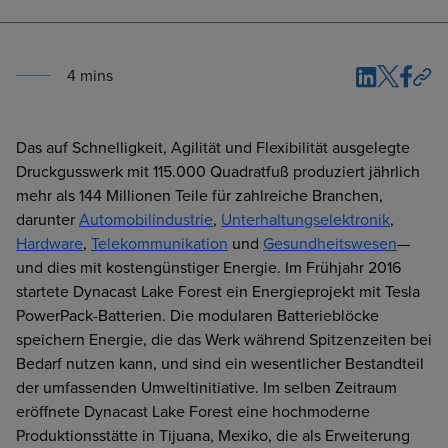
4
min
s
Das auf Schnelligkeit, Agilität und Flexibilität ausgelegte
Druckgusswerk mit 115.000 Quadratfuß produziert jährlich
mehr als 144 Millionen Teile für zahlreiche Branchen,
darunter
Automobilindustrie
,
Unterhaltungselektronik
,
Hardware
,
Telekommunikation
und
Gesundheitswesen
—
und dies mit kostengünstiger Energie. Im Frühjahr 2016
startete Dynacast Lake Forest ein Energieprojekt mit Tesla
PowerPack-Batterien. Die modularen Batterieblöcke
speichern Energie, die das Werk während Spitzenzeiten bei
Bedarf nutzen kann, und sind ein wesentlicher Bestandteil
der umfassenden Umweltinitiative. Im selben Zeitraum
eröffnete Dynacast Lake Forest eine hochmoderne
Produktionsstätte in Tijuana, Mexiko, die als Erweiterung