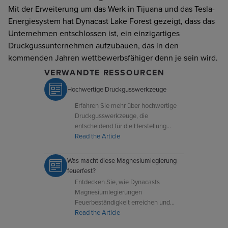
Mit der Erweiterung um das Werk in Tijuana und das Tesla-
Energiesystem hat Dynacast Lake Forest gezeigt, dass das
Unternehmen entschlossen ist, ein einzigartiges
Druckgussunternehmen aufzubauen, das in den
kommenden Jahren wettbewerbsfähiger denn je sein wird.
VERWANDTE RESSOURCEN
Hochwertige Druckgusswerkzeuge
Erfahren Sie mehr über hochwertige
Druckgusswerkzeuge, die
entscheidend für die Herstellung
langlebiger, präziser Teile in
Read the Article
verschiedenen Branchen und
Anwendungen sind.
Was macht diese Magnesiumlegierung
feuerfest?
Entdecken Sie, wie Dynacasts
Magnesiumlegierungen
Feuerbeständigkeit erreichen und
leichte sowie sichere Lösungen für
Read the Article
fortschrittliche technische