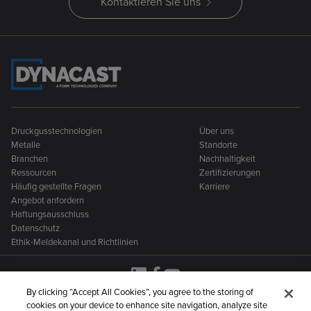
Kontaktieren Sie uns
Druckgusstechnologien
Über uns
Metalle
Standorte
Branchen
Nachhaltigkeit
Ressourcen
Zertifizierungen
Häufig gestellte Fragen
Karriere
Angebot anfordern
Haftungsausschluss
Datenschutz
Ethik-Meldekanal und Richtlinien
By clicking “Accept All Cookies”, you agree to the storing of
cookies on your device to enhance site navigation, analyze site