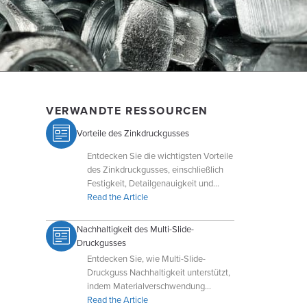
VERWANDTE RESSOURCEN
Vorteile des Zinkdruckgusses
Entdecken Sie die wichtigsten Vorteile
des Zinkdruckgusses, einschließlich
Festigkeit, Detailgenauigkeit und
Kosteneffizienz für die Produktion von
Read the Article
Teilen in großen Stückzahlen.
Nachhaltigkeit des Multi-Slide-
Druckgusses
Entdecken Sie, wie Multi-Slide-
Druckguss Nachhaltigkeit unterstützt,
indem Materialverschwendung
reduziert, die Teilkomplexität erhöht
Read the Article