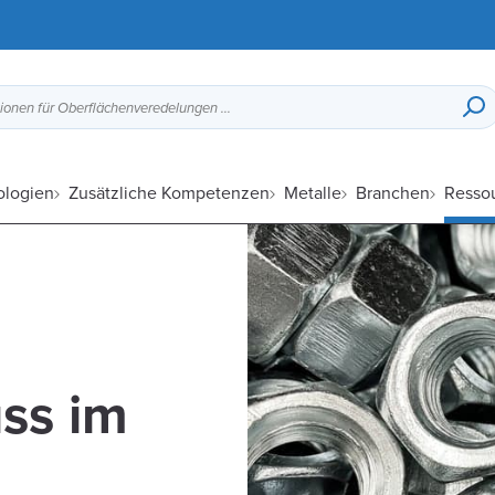
Druckguss-Designleitfaden, Optionen für Oberflächenveredelungen usw.
ologien
Zusätzliche Kompetenzen
Metalle
Branchen
Resso
ss im