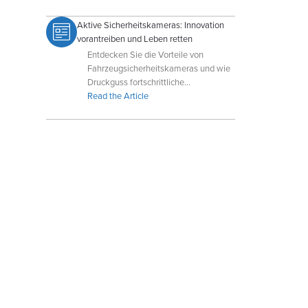
und die Fertigungseffizienz gesteigert
wird.
Aktive Sicherheitskameras: Innovation
vorantreiben und Leben retten
Entdecken Sie die Vorteile von
Fahrzeugsicherheitskameras und wie
Druckguss fortschrittliche
Fahrerassistenzsysteme und
Read the Article
Sensorgehäuse unterstützt.