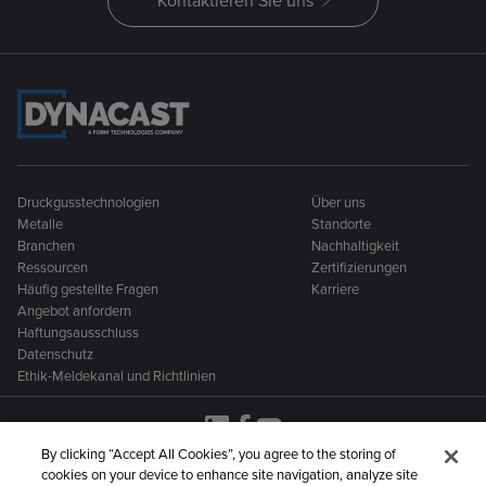
Kontaktieren Sie uns
Druckgusstechnologien
Über uns
Metalle
Standorte
Branchen
Nachhaltigkeit
Ressourcen
Zertifizierungen
Häufig gestellte Fragen
Karriere
Angebot anfordern
Haftungsausschluss
Datenschutz
Ethik-Meldekanal und Richtlinien
By clicking “Accept All Cookies”, you agree to the storing of
cookies on your device to enhance site navigation, analyze site