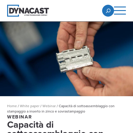
Home
/
White paper
/
Webinar
/
Capacità di sottoassemblaggio con
stampaggio a inserto in zinco e sovrastampaggio
WEBINAR
Capacità di