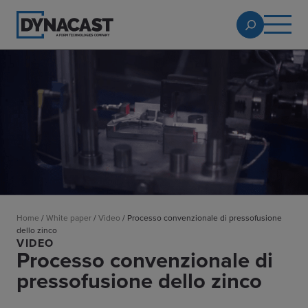
Home
/
White paper
/
Video
/
Processo convenzionale di pressofusione
dello zinco
VIDEO
Processo convenzionale di
pressofusione dello zinco