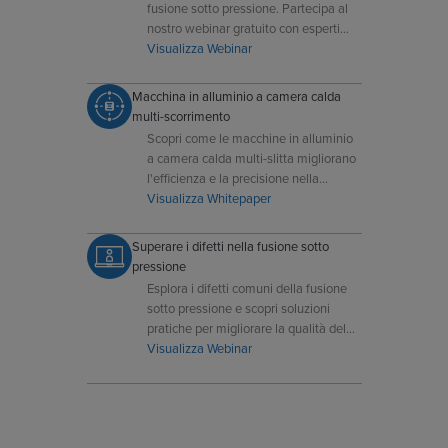
fusione sotto pressione. Partecipa al
nostro webinar gratuito con esperti
Dynacast per imparare a ottimizzare i
Visualizza Webinar
componenti, ridurre i costi e accelerare
il tuo time-to-market.
Macchina in alluminio a camera calda
multi-scorrimento
Scopri come le macchine in alluminio
a camera calda multi-slitta migliorano
l'efficienza e la precisione nella
pressofusione.
Visualizza Whitepaper
Superare i difetti nella fusione sotto
pressione
Esplora i difetti comuni della fusione
sotto pressione e scopri soluzioni
pratiche per migliorare la qualità del
prodotto.
Visualizza Webinar