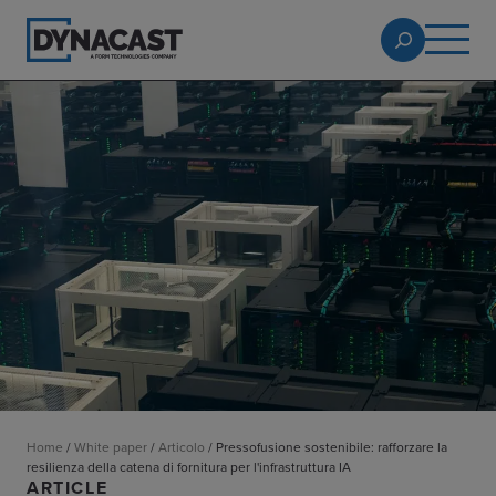
Home
/
White paper
/
Articolo
/
Pressofusione sostenibile: rafforzare la
resilienza della catena di fornitura per l'infrastruttura IA
ARTICLE