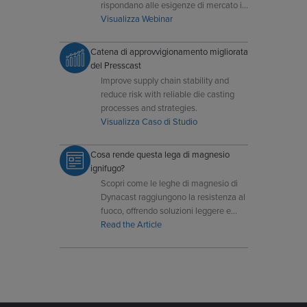
rispondano alle esigenze di mercato in
evoluzione di oggi.
Visualizza Webinar
Catena di approvvigionamento migliorata
del Presscast
Improve supply chain stability and
reduce risk with reliable die casting
processes and strategies.
Visualizza Caso di Studio
Cosa rende questa lega di magnesio
ignifugo?
Scopri come le leghe di magnesio di
Dynacast raggiungono la resistenza al
fuoco, offrendo soluzioni leggere e
sicure per applicazioni ingegneristiche
Read the Article
avanzate.