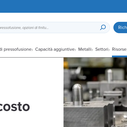
Rich
Guida alla progettazione per la pressofusione, opzioni di finitura superficiale, ecc.
di pressofusione
Capacità aggiuntive
Metalli
Settori
Risorse
costo