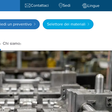
Contattaci
Sedi
Lingue
iedi un preventivo
Selettore dei materiali
Chi siamo