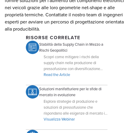
fornire soluzioni per l'aumento dei componenti elettronici
nei veicoli grazie alle loro geometrie net-shape e alle
proprietà termiche. Contattate il nostro team di ingegneri
esperti per avviare un percorso di progettazione orientata
alla producibilità.
RISORSE CORRELATE
Stabilità della Supply Chain in Mezzo a
Rischi Geopolitici
Scopri come mitigare i rischi della
supply chain nella produzione di
pressofusione con diversificazione
globale e flessibilità produttiva.
Read the Article
Soluzioni manifatturiere per le sfide di
mercato in evoluzione
Esplora strategie di produzione e
soluzioni di pressofusione che
rispondano alle esigenze di mercato in
evoluzione di oggi.
Visualizza Webinar