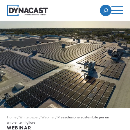
Home
/
White paper
/
Webinar
/
Pressofusione sostenibile per un
ambiente migliore
WEBINAR