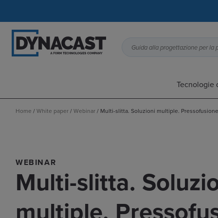
Tecnologie 
Home
/
White paper
/
Webinar
/
Multi-slitta. Soluzioni multiple. Pressofusione
WEBINAR
Multi-slitta. Soluzi
multiple. Pressofu