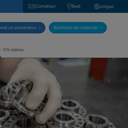
Contattaci
Sedi
Lingue
iedi un preventivo
Selettore dei materiali
Chi siamo