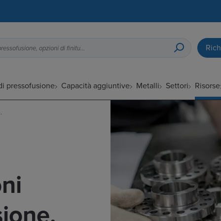
Rich
Guida alla progettazione per la pressofusione, opzioni di finitura superficiale, ecc.
di pressofusione
Capacità aggiuntive
Metalli
Settori
Risorse
.
oni
sione.