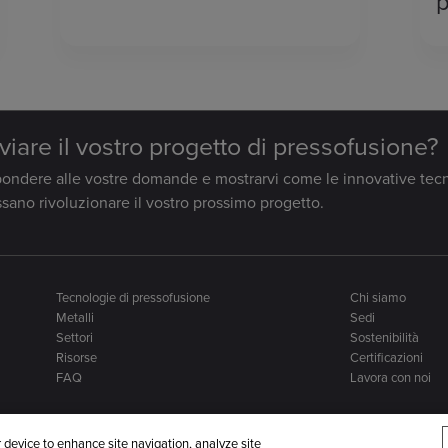
p
viare il vostro progetto di pressofusione?
ispondere alle vostre domande e mostrarvi come le innovative tec
sano rivoluzionare il vostro prossimo progetto.
Tecnologie di pressofusione
Chi siamo
Metalli
Sedi
Settori
Sostenibilità
Risorse
Certificazioni
FAQ
Lavora con noi
r device to enhance site navigation, analyze site