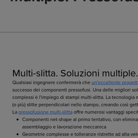
Multi-slitta. Soluzioni multipl
Qualsiasi ingegnere confermerà che
un'eccellente progett
successo dei componenti pressofusi. Una delle migliori sol
complessi è l'impiego di stampi multi-slitta. La tecnologia m
(o più) slitte perpendicolari nello stampo, creando così get
La
pressofusione multi-slitta
offre numerosi vantaggi specific
Componenti net-shape al primo tentativo, con elimina
assemblaggio e lavorazione meccanica
Geometrie complesse e tolleranze ristrette ad alta veloc