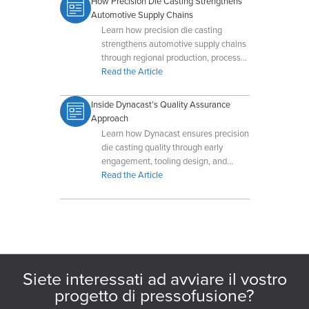
How Precision Die Casting Strengthens
Automotive Supply Chains
Learn how precision die casting
strengthens automotive supply chains
through regional production, process
control, lightweighting, and reduced
Read the Article
machining.
Inside Dynacast’s Quality Assurance
Approach
Learn how Dynacast ensures precision
die casting quality through early
engagement, tooling design, and
advanced QA technologies.
Read the Article
Siete interessati ad avviare il vostro
progetto di pressofusione?