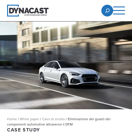
Home
/
White paper
/
Caso di studio
/
Eliminazione dei guasti dei
componenti automotive attraverso il DFM
CASE STUDY