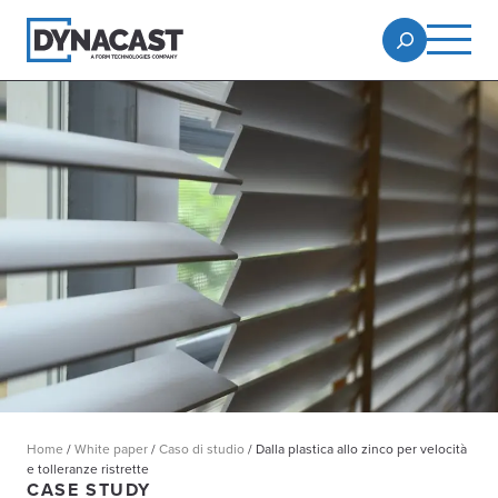
Home
/
White paper
/
Caso di studio
/
Dalla plastica allo zinco per velocità
e tolleranze ristrette
CASE STUDY