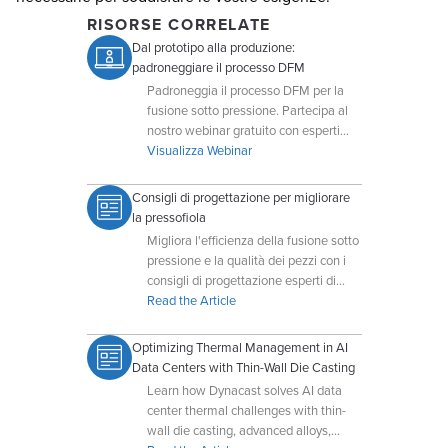
RISORSE CORRELATE
Dal prototipo alla produzione:
padroneggiare il processo DFM
Padroneggia il processo DFM per la
fusione sotto pressione. Partecipa al
nostro webinar gratuito con esperti
Dynacast per imparare a ottimizzare i
Visualizza Webinar
componenti, ridurre i costi e accelerare
il tuo time-to-market.
Consigli di progettazione per migliorare
la pressofiola
Migliora l'efficienza della fusione sotto
pressione e la qualità dei pezzi con i
consigli di progettazione esperti di
Dynacast, focalizzati sulla
Read the Article
fabbricabilità e sulla produzione
economica.
Optimizing Thermal Management in AI
Data Centers with Thin-Wall Die Casting
Learn how Dynacast solves AI data
center thermal challenges with thin-
wall die casting, advanced alloys,