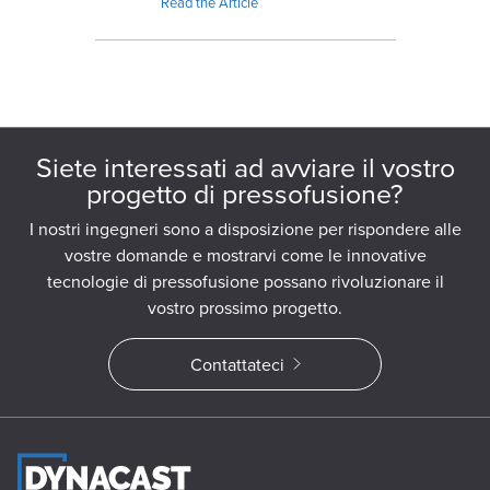
multi-slide technology, and real-time
Read the Article
process control.
Siete interessati ad avviare il vostro
progetto di pressofusione?
I nostri ingegneri sono a disposizione per rispondere alle
vostre domande e mostrarvi come le innovative
tecnologie di pressofusione possano rivoluzionare il
vostro prossimo progetto.
Contattateci