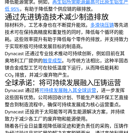
降低能源需求。例如，
再生铝所需能源最高可比原生铝生产
低 95%
，有助于降低整个供应链的碳排放。
通过先进铸造技术减少制造排放
除材料外，工艺本身也在不断提升能效。
多滑块压铸
等先进
技术可在保持高精度和重复性的同时，降低每个循环的能
耗。这些效率提升有助于降低每个零件的排放，并支持致力
于实现积极可持续发展目标的制造商。
Dynacast 还通过专业技术推动可持续创新，例如目前在其
奥地利工厂提供的
触变成型
。与传统方法相比，这种半固态
镁合金成型工艺可在较低温度下运行，从而降低能耗和
CO₂ 排放，并减少废弃物产生。
全球承诺：将可持续发展融入压铸运营
Dynacast 通过将
可持续发展融入其全球运营
，进一步发挥
这些固有优势。公司将回收计划、节能生产和环保工艺直接
整合到制造流程中，确保可持续发展成为核心运营重点。
Dynacast 还投资于太阳能等可再生能源解决方案，并持续
致力于减少各工厂的废弃物和能源使用。
随着各行业日益重视降低碳足迹和更负责任的采购，压铸作