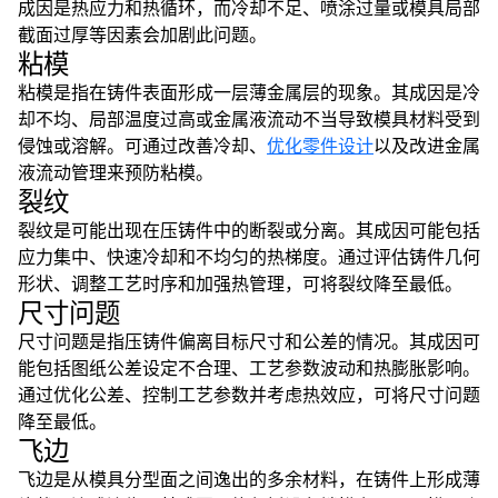
成因是热应力和热循环，而冷却不足、喷涂过量或模具局部
截面过厚等因素会加剧此问题。
粘模
粘模是指在铸件表面形成一层薄金属层的现象。其成因是冷
却不均、局部温度过高或金属液流动不当导致模具材料受到
侵蚀或溶解。可通过改善冷却、
优化零件设计
以及改进金属
液流动管理来预防粘模。
裂纹
裂纹是可能出现在压铸件中的断裂或分离。其成因可能包括
应力集中、快速冷却和不均匀的热梯度。通过评估铸件几何
形状、调整工艺时序和加强热管理，可将裂纹降至最低。
尺寸问题
尺寸问题是指压铸件偏离目标尺寸和公差的情况。其成因可
能包括图纸公差设定不合理、工艺参数波动和热膨胀影响。
通过优化公差、控制工艺参数并考虑热效应，可将尺寸问题
降至最低。
飞边
飞边是从模具分型面之间逸出的多余材料，在铸件上形成薄