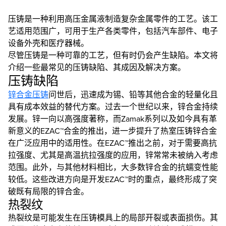
压铸是一种利用高压金属液制造复杂金属零件的工艺。该工
艺适用范围广，可用于生产各类零件，包括汽车部件、电子
设备外壳和医疗器械。
尽管压铸是一种可靠的工艺，但有时仍会产生缺陷。本文将
介绍一些最常见的压铸缺陷、其成因及解决方案。
压铸缺陷
锌合金压铸
问世后，迅速成为锡、铅等其他合金的轻量化且
具有成本效益的替代方案。过去一个世纪以来，锌合金持续
发展。锌一向以高强度著称，而Zamak系列以及如今具有革
新意义的EZAC™合金的推出，进一步提升了热室压铸锌合金
在广泛应用中的适用性。在EZAC™推出之前，对于需要高抗
拉强度、尤其是高温抗拉强度的应用，锌常常未被纳入考虑
范围。此外，与其他材料相比，大多数锌合金的抗蠕变性能
较低。这些改进方向是开发EZAC™时的重点，最终形成了突
破既有局限的锌合金。
热裂纹
热裂纹是可能发生在压铸模具上的局部开裂或表面损伤。其