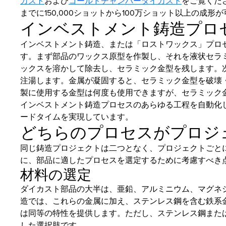
カスト
および
コールドチャンバーダイカスト
をご覧くだ
までに150,000ショットから100万ショット以上の成形
インベストメント鋳造プロ
インベストメント鋳造、または「ロストワックス」プロ
す。まず部品のワックス原型を作製し、それを液状セラ
ックスを溶かして除去し、セラミック金型を残します。
注湯します。金属が凝固すると、セラミック金型を破壊
製に使用する金型は何度も使用できますが、セラミック金型
インベストメント鋳造プロセスのあらゆる工程を自動化し
ードタイムを実現しています。
どちらのプロセスがプロジ
同じ鋳造プロジェクトは二つとなく、プロジェクトごと
に、部品に適したプロセスを選定するために考慮すべき
材料の選定
ダイカスト部品の大半は、亜鉛、アルミニウム、マグネ
造では、これらの金属に加え、ステンレス鋼を含む鉄系
は同等の特性を提供します。ただし、ステンレス鋼また
した選択肢です。