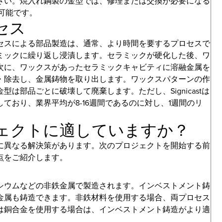
さい。焼入れ鋼製の金型では、修理または交換が必要になる
が可能です。
セス
セスによる部品製造は、通常、より時間を要するプロセスで
ミックに繰り返し浸漬します。セラミックが硬化した後、ワ
次に、ワックスがあったセラミックキャビティに溶融金属を
・除去し、金属鋳物を取り出します。ワックスパターンの作
は部品ごとに破壊して廃棄します。ただし、Signicastは
ており、業界平均が8-16週間であるのに対し、1週間のリ
ェクトに適していますか？
に異なる解決策があります。次のプロジェクトを開始する前
点をご紹介します。
シウムなどの非鉄金属で製造されます。インベストメント鋳
金属も鋳造できます。非鉄材料を使用する場合、両プロセス
は銅合金を使用する場合は、インベストメント鋳造がより適