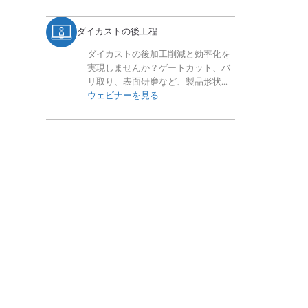
ダイカストの後工程
ダイカストの後加工削減と効率化を
実現しませんか？ゲートカット、バ
リ取り、表面研磨など、製品形状に
合わせた最適な後工程の選び方を分
ウェビナーを見る
かりやすく解説。高精度・複雑形状
への対応やコスト改善のヒントを無
料ウェビナーでご紹介します。