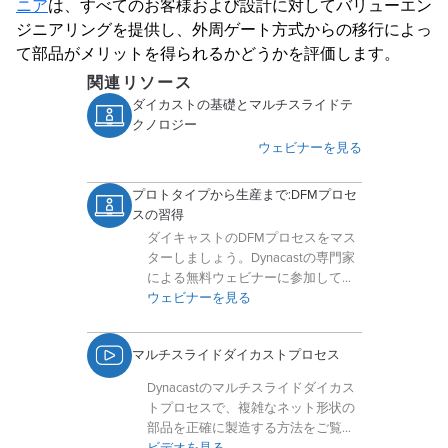
ニア
は、すべてのお客様および設計に対してバリューエン
ジニアリングを提供し、外周ゲート方式からの移行によっ
て部品がメリットを得られるかどうかを評価します。
関連リソース
ダイカストの基礎とマルチスライドテ
クノロジー
ウェビナーを見る
プロトタイプから生産まで:DFMプロセ
スの習得
ダイキャストのDFMプロセスをマス
ターしましょう。Dynacastの専門家
による無料ウェビナーに参加して、
部品の最適化、コスト削減、市場投
ウェビナーを見る
入までの加速方法を学びましょう。
マルチスライドダイカストプロセス
Dynacastのマルチスライドダイカス
トプロセスで、複雑なネット形状の
部品を正確に製造する方法をご覧く
ださい。
ビデオを見る