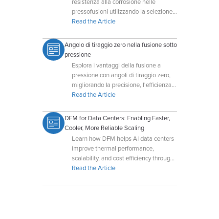
resistenza alla corrosione nelle
pressofusioni utilizzando la selezione
dei materiali e trattamenti superficiali
Read the Article
avanzati.
Angolo di tiraggio zero nella fusione sotto
pressione
Esplora i vantaggi della fusione a
pressione con angoli di tiraggio zero,
migliorando la precisione, l'efficienza e
la flessibilità di progettazione dei pezzi
Read the Article
per geometrie complesse.
DFM for Data Centers: Enabling Faster,
Cooler, More Reliable Scaling
Learn how DFM helps AI data centers
improve thermal performance,
scalability, and cost efficiency through
early collaboration with Dynacast.
Read the Article