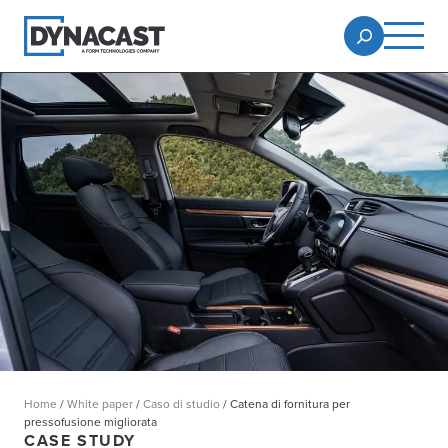
Home
/
White paper
/
Caso di studio
/
Catena di fornitura per
pressofusione migliorata
CASE STUDY