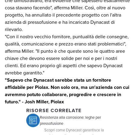
che dimostravano, era evidente che sapessero esattamente
cosa stavano facendo", afferma Miller. Così, oltre al nuovo
progetto, ha annullato il precedente progetto con l'altra
azienda di pressofusione e ha incaricato Dynacast di
rilevarlo.
"Con il nostro vecchio fornitore, puntualità delle consegne,
qualità, comunicazione e prezzo erano stati problematici",
afferma Miller. "Il punto è che queste sono le quattro aree
chiave che devono essere solide per noi e per i nostri
clienti. Ed erano proprio gli aspetti che sapevo Dynacast
avrebbe garantito."
"Sapevo che Dynacast sarebbe stata un fornitore
affidabile per Piolax. Non solo ora, ma un'azienda con cui
avremmo potuto collaborare, progredire e crescere in
futuro." - Josh Miller, Piolax
RISORSE CORRELATE
Resistenza alla corrosione: leghe per
pressofusione
Scopri come Dynacast garantisce la