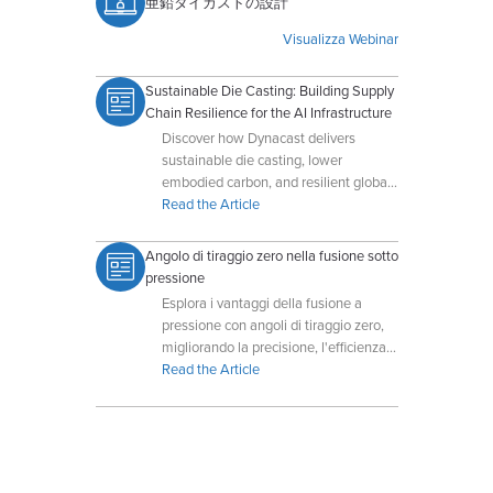
亜鉛ダイカストの設計
Visualizza Webinar
Sustainable Die Casting: Building Supply
Chain Resilience for the AI Infrastructure
Discover how Dynacast delivers
sustainable die casting, lower
embodied carbon, and resilient global
supply chains for AI-driven data
Read the Article
centers.
Angolo di tiraggio zero nella fusione sotto
pressione
Esplora i vantaggi della fusione a
pressione con angoli di tiraggio zero,
migliorando la precisione, l'efficienza e
la flessibilità di progettazione dei pezzi
Read the Article
per geometrie complesse.