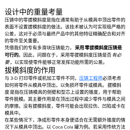
设计中的重量考量
压铸中的零拔模斜度是指在通常有助于从模具中顶出零件的
表面不设置拔模斜度的做法。该技术被认为可实现极严格的
公差，这对于必须与最终产品中的其他特征精确配合和对齐
的零件至关重要。
凭借我们的专有多滑块压铸能力，
采用
零拔模斜度压铸是
可行的
。因此，问题在于，采用零拔模斜度压铸是否
有必
要
，以实现使零件能够正常发挥功能所需的公差。
拔模斜度的作用
与 3-D 打印零件或机加工零件不同，
压铸工程师
必须考虑
如何将零件从模具中顶出，以免损坏零件或模具。 拔模斜
度 是指在压铸模具的侧壁和型芯上设置的锥度，用于帮助
零件脱模。其主要作用是在顶出过程中减少零件与模具之间
的摩擦。没有拔模斜度，零件可能会出现拉伤、凹陷或卡在
模具中。
在某些情况下，净成形零件本身便适合在无需额外锥度的情
况下从模具中顶出。以 Coca Cola 罐为例。若采用传统方法