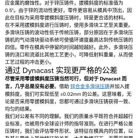
应金属的磨蚀性。对于锌压铸件，拔模斜度的标准值为
0.5°。由于锌的流动性更好，零件更容易从模具中顶出，因
此在目标为采用零拔模斜度压铸时，锌是更合适的材料。
在不采用拔模斜度进行压铸时，使用多滑块工艺至关重要。
多滑块压铸的波动性低于传统压铸，部分原因在于多滑块压
铸机的气动滑块驱动系统可使循环速度最高达到传统压铸的
四倍。零件在模具中停留的时间越短越好。此外，多滑块压
铸的浇口和流道比其他工艺更小，可降低射料重量，从而使
工艺过程的冲击更小。
通过 Dynacast 实现更严格的公差
尽管采用零拔模斜度压铸当然可行，但对于 Dynacast 而
言，几乎总是没有必要
。借助
锌合金多滑块压铸
并加入拔
模斜度，我们可实现低至 ±0.02mm 的公差。这意味着，无
论是否采用零拔模斜度，您都可通过多滑块压铸获得一致、
均匀的结果。
我们对公差有不同的理解。我们的质量水平既符合并超越行
业标准，也被用作全球设计师的指导准则。在进行严格公差
压铸时，我们会评估零件形状、该特征在模具内的位置，以