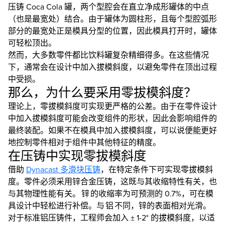
压铸 Coca Cola 罐，两个型腔会在直立净成形罐体的中点
（也是最宽处）结合。由于罐体为圆柱形，且每个型腔弧形
部分的最宽处正是模具分型的位置，因此模具打开时，罐体
可轻松顶出。
然而，大多数零件都比饮料罐复杂精细得多。在这些情况
下，通常会在设计中加入拔模斜度，以避免零件在顶出过程
中受损。
那么，为什么要采用零拔模斜度？
理论上，零拔模斜度可实现更严格的公差。由于在零件设计
中加入拔模斜度可能会改变组件的形状，因此会影响组件的
最终装配。如果不在模具中加入拔模斜度，可以说便能更好
地控制零件相对于组件中其他特征的精度。
在压铸中实现零拔模斜度
借助
Dynacast 多滑块压铸
，在特定条件下可实现零拔模斜
度。零件必须采用锌合金压铸，这既与其收缩特性有关，也
与其物理性能有关。 锌 的收缩率为可预测的 0.7%，可在模
具设计中轻松进行补偿。与 铝 不同，锌的表面相对光滑。
对于标准铝压铸件，工程师会加入 ± 1-2° 的拔模斜度，以适