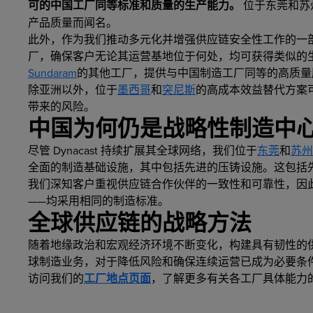
可的中国工厂同等标准和质量的生产能力。
位于东莞和苏
产品质量而闻名。
此外，作为我们推动多元化并增强供应链安全性工作的一部分
厂，确保客户无论其运营基地位于何处，均可获得类似的
Sundaram
的其他工厂，提供与中国制造工厂同等的高质量
除亚洲以外，位于
墨西哥
和
突尼斯
的高成本效益替代方案
带来的风险。
中国为何仍是战略性制造中
尽管 Dynacast 持续扩展其全球网络，我们位于
东莞
和
苏州
全面的制造基础设施，其中包括先进的压铸设施。这包括
我们深知客户重视供应链合作伙伴的一致性和可靠性，因
——均采用相同的制造标准。
全球供应链的战略方法
随着地缘政治和宏观经济环境不断变化，构建具有韧性的
球制造业务，对于降低风险和确保连续运营已成为必要条
访问我们的
工厂地点页面
，了解更多有关各工厂具体能力