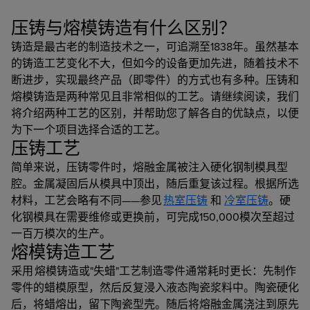
压铸与熔模铸造有什么区别？
铸造是最古老的制造技术之一，可追溯至1838年。虽然基本
的铸造工艺变化不大，但如今的设备更加先进，随着技术不
断进步，实现最终产品（即零件）的方式也有多种。压铸和
熔模铸造是两种常见且非常相似的工艺。请继续阅读，我们
将介绍两种工艺的区别，并帮助您了解各自的优缺点，以便
为下一个项目选择合适的工艺。
压铸工艺
简单来说，压铸零件时，熔融金属被注入硬化钢制模具型
腔。金属凝固后从模具中顶出，随后重复该过程。根据所选
材料，工艺会略有不同——参见
热室压铸
和
冷室压铸
。硬
化钢模具在需要维修或更换前，可完成150,000模次至超过
一百万模次的生产。
熔模铸造工艺
采用 熔模铸造或"失蜡"工艺制造零件通常耗时更长：先制作
零件的蜡模原型，然后反复浸入液态陶瓷浆料中。陶瓷硬化
后，将蜡熔出，留下陶瓷型壳。随后将熔融金属浇注到原先