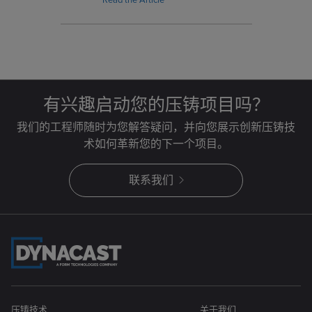
生产规划中明确优化重点，并以清
晰、实用的指导支持对质量、效率及
成本效益的综合考量，为压铸项目的
设计决策和生产方案评估提供专业参
考，并突出可制造性与成本效益这两
项核心考量。
有兴趣启动您的压铸项目吗？
我们的工程师随时为您解答疑问，并向您展示创新压铸技
术如何革新您的下一个项目。
联系我们
压铸技术
关于我们