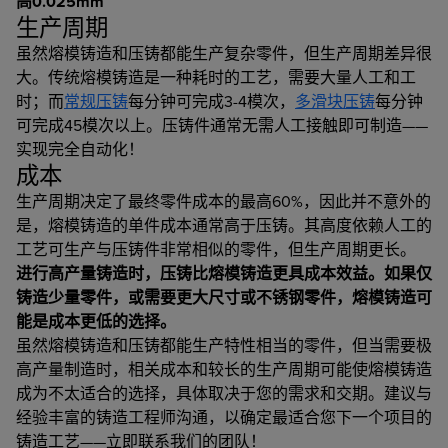
高0.025mm
生产周期
虽然熔模铸造和压铸都能生产复杂零件，但生产周期差异很
大。传统熔模铸造是一种耗时的工艺，需要大量人工和工
时；而
常规压铸
每分钟可完成3-4模次，
多滑块压铸
每分钟
可完成45模次以上。压铸件通常无需人工接触即可制造——
实现完全自动化！
成本
生产周期决定了最终零件成本的最高60%，因此并不意外的
是，熔模铸造的单件成本通常高于压铸。其高度依赖人工的
工艺可生产与压铸件非常相似的零件，但生产周期更长。
进行高产量铸造时，压铸比熔模铸造更具成本效益。如果仅
铸造少量零件，或需要更大尺寸或不锈钢零件，熔模铸造可
能是成本更低的选择。
虽然熔模铸造和压铸都能生产特性相当的零件，但当需要极
高产量制造时，相关成本和较长的生产周期可能使熔模铸造
成为不太适合的选择，具体取决于您的需求和交期。建议与
经验丰富的铸造工程师沟通，以确定最适合您下一个项目的
铸造工艺——立即联系我们的团队！