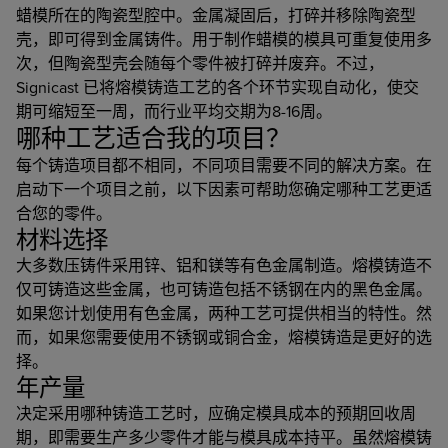
蜡模所在的陶瓷型腔中。金属凝固后，打碎并移除陶瓷型
壳，即可得到金属铸件。用于制作蜡模的模具可重复使用多
次，但陶瓷型壳会随每个零件被打碎并废弃。不过，
Signicast 已将熔模铸造工艺的各个环节实现自动化，使交
期可缩短至一周，而行业平均交期为8-16周。
哪种工艺适合我的项目？
每个铸造项目都不相同，不同项目需要不同的解决方案。在
启动下一个项目之前，以下因素可帮助您确定哪种工艺更适
合您的零件。
材料选择
大多数压铸件采用锌、铝和镁等有色金属制造。熔模铸造不
仅可铸造这些金属，也可铸造包括不锈钢在内的黑色金属。
如果您计划使用有色金属，两种工艺可提供相当的特性。然
而，如果您需要使用不锈钢或铜合金，熔模铸造是更好的选
择。
年产量
决定采用哪种铸造工艺时，应确定模具成本的预期回收周
期，即需要生产多少零件才能与模具成本持平。虽然熔模铸