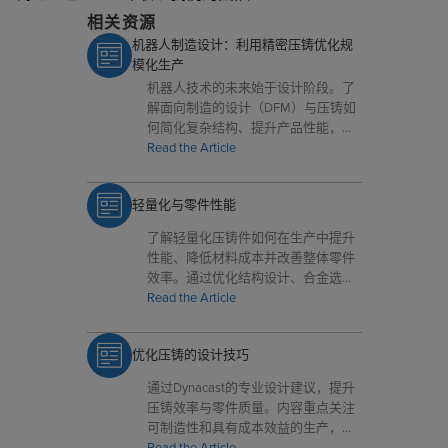
相关资源
机器人制造设计：利用精密压铸优化规
模化生产
机器人技术的未来始于设计阶段。了
解面向制造的设计（DFM）与压铸如
何简化复杂结构、提升产品性能，并
使产品为高效、稳定且可扩展的量产
Read the Article
做好准备，帮助制造商缩短开发周
期、降低生产成本，并在严格公差、
轻量化与零件性能
轻量化与热管理要求之间实现更优平
衡，从原型验证顺利过渡到商业化生
了解轻量化压铸件如何在生产中提升
产。
性能、降低材料成本并改善整体零件
效率。通过优化结构设计、合金选择
和制造工艺，可在满足强度、尺寸精
Read the Article
度及可靠性要求的同时，减少不必要
的材料用量，缩短后续加工时间，并
优化压铸的设计技巧
支持更稳定、更具成本效益的批量生
产，帮助制造团队在质量、交期与总
通过Dynacast的专业设计建议，提升
成本之间取得更佳平衡，并持续提升
压铸效率与零件质量。内容重点关注
供应链韧性。
可制造性和具有成本效益的生产，帮
助工程与采购团队在压铸零件设计和
Read the Article