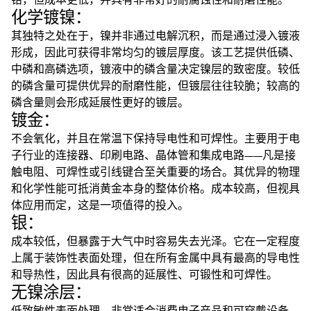
化学镀镍：
其独特之处在于，镍并非通过电解沉积，而是通过浸入镀液
形成，因此可获得非常均匀的镀层厚度。该工艺提供低磷、
中磷和高磷选项，镀液中的磷含量决定镍层的致密度。较低
的磷含量可提供优异的耐磨性能，但镀层往往较脆；较高的
磷含量则会形成延展性更好的镀层。
镀金：
不会氧化，并且在常温下保持导电性和可焊性。主要用于电
子行业的连接器、印刷电路、晶体管和集成电路——凡是接
触电阻、可焊性或引线键合至关重要的场合。其优异的物理
和化学性能可抵消黄金本身的整体价格。成本较高，但视具
体应用而定，这是一项值得的投入。
银：
成本较低，但暴露于大气中时容易失去光泽。它在一定程度
上属于装饰性表面处理，但在所有金属中具有最高的导电性
和导热性，因此具有很高的延展性、可锻性和可焊性。
无镍涂层：
低致敏性表面处理。非常适合消费电子产品和可穿戴设备。