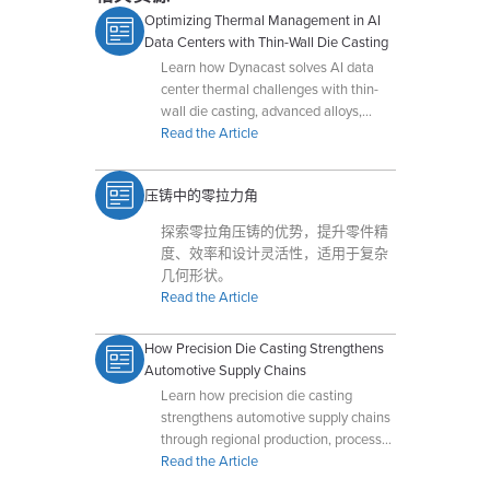
Optimizing Thermal Management in AI
Data Centers with Thin-Wall Die Casting
Learn how Dynacast solves AI data
center thermal challenges with thin-
wall die casting, advanced alloys,
multi-slide technology, and real-time
Read the Article
process control.
压铸中的零拉力角
探索零拉角压铸的优势，提升零件精
度、效率和设计灵活性，适用于复杂
几何形状。
Read the Article
How Precision Die Casting Strengthens
Automotive Supply Chains
Learn how precision die casting
strengthens automotive supply chains
through regional production, process
control, lightweighting, and reduced
Read the Article
machining.