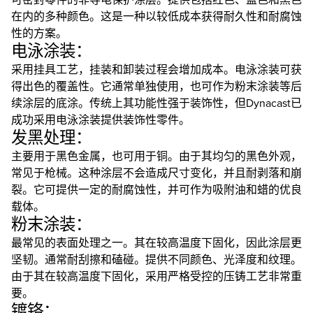
在内的多种颜色。这是一种以较低成本获得耐久性和耐腐蚀
性的方案。
电泳涂装：
采用挂具工艺，挂装和卸装过程会增加成本。电泳涂装可获
得出色的覆盖性。它通常单独使用，也可作为粉末涂装等后
续涂层的底涂。传统上其功能性强于装饰性，但Dynacast已
成功采用电泳涂装提供装饰性零件。
发黑处理：
主要用于黑色金属，也可用于铜。由于其均匀的黑色外观，
常见于枪械。这种涂层不会造成尺寸变化，并且耐剥落和崩
裂。它可提供一定的耐腐蚀性，并可作为吸附油和蜡的优良
载体。
粉末涂装：
最常见的表面处理之一。其在较高温度下固化，因此涂层更
坚韧。通常耐刮擦和磕碰。提供不同颜色、光泽度和纹理。
由于其在较高温度下固化，采用严格受控的压铸工艺非常重
要。
镀铬：