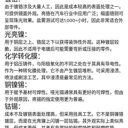
由于镀铬涉及大量人工，因此是成本较高的表面处理之一。
可提供镜面外观。亮铬在汽车行业中应用广泛；缎面铬则可
呈现珠光效果。盐雾测试可达1,000+小时，因此非常适合外
部零件。
光亮镍：
用于铜层之上、铬层之下以获得装饰性外观。这种镀层较
脆，因此不适用于电镀后可能需要弯折或压接的零件。
化学转化膜：
用于铝压铸件，与阳极氧化的不同之处在于其具有导电性。
作为一种转化膜处理，它不会产生镀层堆积。可采用浸渍、
喷涂或刷涂工艺，其中浸渍是最常见的方法。
铜镍锡：
用于赋予基材可焊性。哑光锡通常具有更好的可焊性，但由
于外观原因，亮锡的指定使用更为普遍。
钴锡：
成本不及镀铬表面处理高，但采用挂具工艺。它不是铜镍铬
镀层，而是在光亮镍上闪镀一层钴锡。其外观实际上类似亮
铬，但成本更低，并具有非常好的耐腐蚀性和耐磨性能。