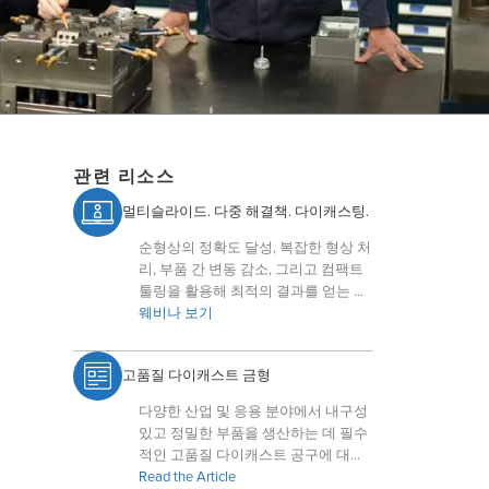
관련 리소스
멀티슬라이드. 다중 해결책. 다이캐스팅.
순형상의 정확도 달성, 복잡한 형상 처
리, 부품 간 변동 감소, 그리고 컴팩트
툴링을 활용해 최적의 결과를 얻는 방
법에 대해 배워보세요.
웨비나 보기
고품질 다이캐스트 금형
다양한 산업 및 응용 분야에서 내구성
있고 정밀한 부품을 생산하는 데 필수
적인 고품질 다이캐스트 공구에 대해
배워보세요.
Read the Article