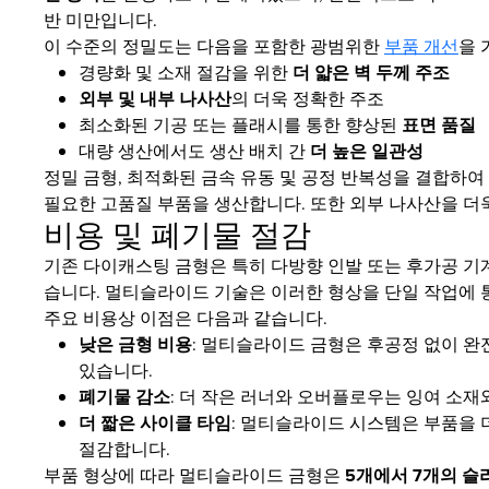
반 미만입니다.
이 수준의 정밀도는 다음을 포함한 광범위한
부품 개선
을 
경량화 및 소재 절감을 위한
더 얇은 벽 두께 주조
외부 및 내부 나사산
의 더욱 정확한 주조
최소화된 기공 또는 플래시를 통한 향상된
표면 품질
대량 생산에서도 생산 배치 간
더 높은 일관성
정밀 금형, 최적화된 금속 유동 및 공정 반복성을 결합하여 
필요한 고품질 부품을 생산합니다. 또한 외부 나사산을 더
비용 및 폐기물 절감
기존 다이캐스팅 금형은 특히 다방향 인발 또는 후가공 기
습니다. 멀티슬라이드 기술은 이러한 형상을 단일 작업에 
주요 비용상 이점은 다음과 같습니다.
낮은 금형 비용
: 멀티슬라이드 금형은 후공정 없이 완
있습니다.
폐기물 감소
: 더 작은 러너와 오버플로우는 잉여 소재
더 짧은 사이클 타임
: 멀티슬라이드 시스템은 부품을 
절감합니다.
부품 형상에 따라 멀티슬라이드 금형은
5개에서 7개의 슬