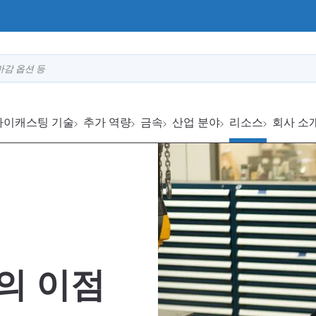
마감 옵션 등
다이캐스팅 기술
추가 역량
금속
산업 분야
리소스
회사 소
의 이점