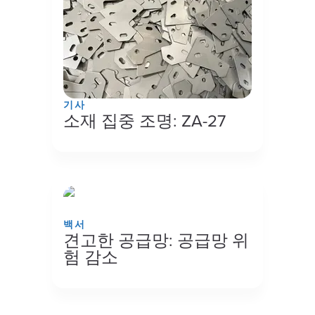
기사
소재 집중 조명: ZA-27
백서
견고한 공급망: 공급망 위
험 감소