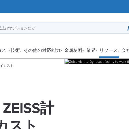
仕上げオプションなど
カスト技術
その他の対応能力
金属材料
業界
リソース
会
密ダイカスト
a：ZEISS計
カスト