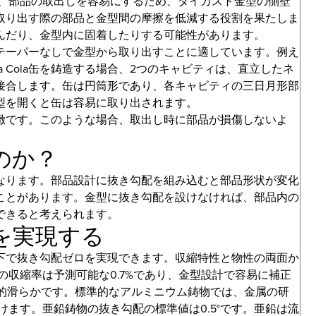
は、部品の取出しを容易にするため、ダイカスト金型の側壁
取り出す際の部品と金型間の摩擦を低減する役割を果たしま
んだり、金型内に固着したりする可能性があります。
テーパーなしで金型から取り出すことに適しています。例え
ca Cola缶を鋳造する場合、2つのキャビティは、直立したネ
接合します。缶は円筒形であり、各キャビティの三日月形部
型を開くと缶は容易に取り出されます。
緻です。このような場合、取出し時に部品が損傷しないよ
のか？
なります。部品設計に抜き勾配を組み込むと部品形状が変化
ことがあります。金型に抜き勾配を設けなければ、部品内の
できると考えられます。
を実現する
下で抜き勾配ゼロを実現できます。収縮特性と物性の両面か
の収縮率は予測可能な0.7%であり、金型設計で容易に補正
較的滑らかです。標準的なアルミニウム鋳物では、金属の研
設けます。亜鉛鋳物の抜き勾配の標準値は0.5°です。亜鉛は流