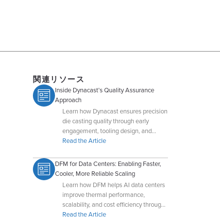
関連リソース
Inside Dynacast’s Quality Assurance
Approach
Learn how Dynacast ensures precision
die casting quality through early
engagement, tooling design, and
advanced QA technologies.
Read the Article
DFM for Data Centers: Enabling Faster,
Cooler, More Reliable Scaling
Learn how DFM helps AI data centers
improve thermal performance,
scalability, and cost efficiency through
early collaboration with Dynacast.
Read the Article