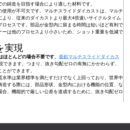
での鋳造を目指す場合により適した材料です。
の使用が不可欠です。マルチスライドダイカストは、マルチ
により、従来のダイカストより最大4倍速いサイクルタイム
プロセスです。部品が金型内に留まる時間は短いほど有利で
ナーは他のプロセスより小さいため、ショット重量を低減で
差を実現
ではほとんどの場合不要です
。
亜鉛マルチスライドダイカス
を実現できます。つまり、抜き勾配ゼロの有無にかかわらず、
ことができます。
質水準は業界標準を満たすだけでなく上回っており、世界中
鋳造する際には、部品形状、金型内における機能の位置、な
場合、機能的で厳しい公差を達成するために、抜き勾配ゼロ