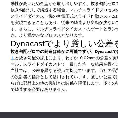
動性が高いため金型から取り出しやすく、抜き勾配ゼロ
抜き勾配なしで鋳造する場合、マルチスライドプロセス
スライドダイカスト機の空気圧式スライド作動システム
を実現できることもあり、従来の鋳造より変動が少ない
す。さらに、マルチスライドダイカストのゲートとラン
き、より穏やかなプロセスとなります。
Dynacastでより厳しい公
抜き勾配ゼロでの鋳造は確かに可能ですが、Dynacast
ト
と抜き勾配の採用により、わずか±0.02mmの公差
マルチスライドダイカストで一貫した均一な結果を得る
当社では、公差を異なる視点で捉えています。当社の品
の設計者の指針として活用されています。厳しい公差で
らびに部品上の他の機能との関係を評価します。多くの
で鋳造する必要はありません。