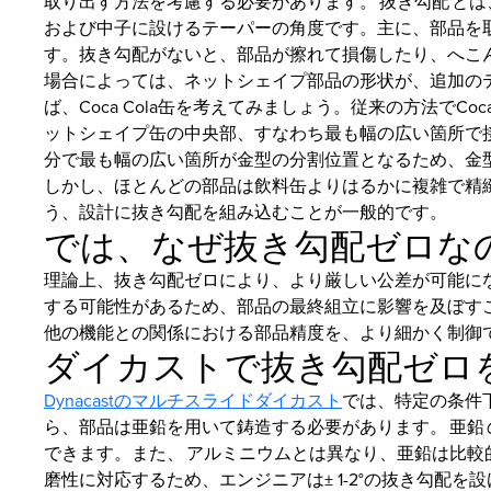
取り出す方法を考慮する必要があります。 抜き勾配 と
および中子に設けるテーパーの角度です。主に、部品を
す。抜き勾配がないと、部品が擦れて損傷したり、へこ
場合によっては、ネットシェイプ部品の形状が、追加の
ば、Coca Cola缶を考えてみましょう。従来の方法でCo
ットシェイプ缶の中央部、すなわち最も幅の広い箇所で
分で最も幅の広い箇所が金型の分割位置となるため、金
しかし、ほとんどの部品は飲料缶よりはるかに複雑で精
う、設計に抜き勾配を組み込むことが一般的です。
では、なぜ抜き勾配ゼロな
理論上、抜き勾配ゼロにより、より厳しい公差が可能に
する可能性があるため、部品の最終組立に影響を及ぼす
他の機能との関係における部品精度を、より細かく制御
ダイカストで抜き勾配ゼロ
Dynacastのマルチスライドダイカスト
では、特定の条件
ら、部品は亜鉛を用いて鋳造する必要があります。 亜鉛 
できます。また、 アルミニウムとは異なり、亜鉛は比
磨性に対応するため、エンジニアは± 1-2°の抜き勾配を