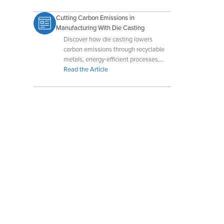
Cutting Carbon Emissions in
Manufacturing With Die Casting
Discover how die casting lowers
carbon emissions through recyclable
metals, energy-efficient processes,
and sustainable manufacturing
Read the Article
innovation.