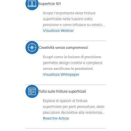
Superficie 101
Scopri l'importanza della finitura
superficiale nella fusione sotto
pressione e come influisce su estetica,
prestazioni e durata.
Visualizza Webinar
Creatività senza compromessi
Scopri come la fusione di precisione
permette design creativi e complessi
senza sacrificare le prestazioni.
Visualizza Whitepaper
Tutto sulle finiture superficiali
Esplora le opzioni di finitura
superficiale per parti pressofuse, dalle
placcature decorative alla resistenza
alla corrosione, su misura per le tue
Read the Article
esigenze di prestazioni.