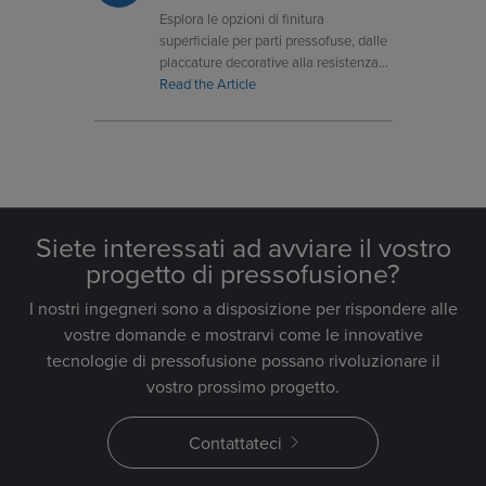
Esplora le opzioni di finitura
superficiale per parti pressofuse, dalle
placcature decorative alla resistenza
alla corrosione, su misura per le tue
Read the Article
esigenze di prestazioni.
Siete interessati ad avviare il vostro
progetto di pressofusione?
I nostri ingegneri sono a disposizione per rispondere alle
vostre domande e mostrarvi come le innovative
tecnologie di pressofusione possano rivoluzionare il
vostro prossimo progetto.
Contattateci