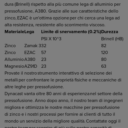
dura (Brinell) rispetto alla più comune lega di alluminio per
pressofusione, A380. Grazie alle sue caratteristiche dello
zinco, EZAC è un'ottima opzione per chi cerca una lega ad
alta resistenza, resistente allo scorrimento viscoso.
Materiale
Lega
Limite di snervamento (0.2%)
Durezza
PSI X 10^3
Brinell (HB)
Zinco
Zamak 3
32
82
Zinco
EZAC
57
120
Alluminio
A380
23
80
Magnesio
AZ91D
23
63
Provate il nostro strumento interattivo di selezione dei
metalli per confrontare le proprietà fisiche e meccaniche di
altre leghe per pressofusione.
Dynacast vanta oltre 80 anni di esperienza nel settore della
pressofusione. Anno dopo anno, il nostro team di ingegneri
migliora e ottimizza le nostre macchine per pressofusione
di zinco e i nostri processi per fornire ai clienti di tutto il
mondo un servizio della migliore qualità. Contattate oggi il
nostro team per scoprire di più sulle nostre capacità di