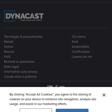
Tecnologie di pressofusione
Chi siamo
Metalli
Sedi
Settori
Sostenibilità
Risorse
Certificazioni
FAQ
Lavora con noi
Richiedi un preventivo
Note legali
Informativa sulla privacy
Canale etico e politiche
By clicking “Accept All Cookies”, you agree to the storing of
cookies on your device to enhance site navigation, analyze site
Dynacast fa parte di una più ampia famiglia di aziende
usage, and assist in our marketing efforts.
produttrici di componenti metallici: