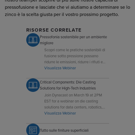
pressofusione e lasciate che vi aiutiamo a determinare se lo
zinco è la scelta giusta per il vostro prossimo progetto.
RISORSE CORRELATE
Pressofonia sostenibile per un ambiente
migliore
Scopri come le pratiche sostenibili di
fusione sotto pressione possano
ridurre le emissioni, ridurre i rifiuti e
contribuire a un futuro più verde.
Visualizza Webinar
Critical Components: Die Casting
Solutions for High-Tech Industries
Join Dynacast on March 19 at 2PM
EST for a webinar on die casting
solutions for data centers, robotics,
and autonomous drone and UAV
Visualizza Webinar
systems. Register now!
Tutto sulle finiture superficiali