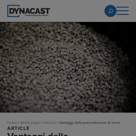
Home
/
White paper
/
Articolo
/
Vantaggi della pressofusione di zinco
ARTICLE
Vantaggi della