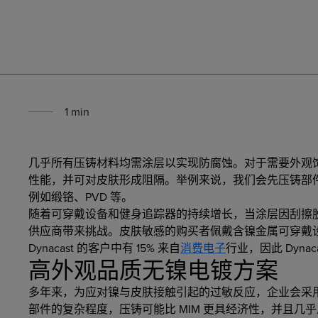
1
min
几乎所有压铸材料均需涂层以实现防腐蚀。对于需要外观
性能，并可对皮肤形成阻隔。举例来说，我们会先压铸部
例如缎铬、PVD 等。
随着可穿戴设备和健身追踪器的持续增长，当涂层因刮擦
供应商带来挑战。皮肤敏感的购买者佩戴含镍金属可穿戴
Dynacast 的客户中有 15% 来自
消费电子
行业，因此 Dyna
高外观品质无镍电镀方案
多年来，为应对镍与皮肤接触引起的过敏反应，企业会采用
部件的复杂程度，压铸可能比 MIM 更具经济性，并且