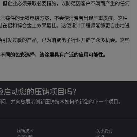
。但企业必须采取必要措施，以防范因客户不满而产生的任何
于压铸件的无镍电镀方案，不会使消费者出现严重皮疹。这种
过在铝和锌合金上效果最佳。这使设计工程师能够更自由地进
会引发过敏的产品，已为消费电子行业开辟了众多机会。这些
 种不同的色彩选择，该涂层具有广泛的应用可能性。
趣启动您的压铸项目吗？
疑问，并向您展示创新压铸技术如何革新您的下一个项目。
压铸技术
关于我们
金属材料
地点