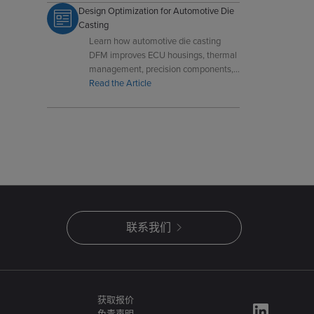
Design Optimization for Automotive Die
Casting
Learn how automotive die casting
DFM improves ECU housings, thermal
management, precision components,
and high-volume manufacturing
Read the Article
efficiency.
联系我们
获取报价
免责声明