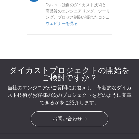
Dynacast独自のダイカスト技術と、
高品質のエンジニアリング、ツーリ
ング、プロセス制御が優れたコンポ
ーネントにどのように貢献するかを
ウェビナーを見る
ご覧ください。
ダイカストプロジェクトの開始を
ご検討ですか？
当社のエンジニアがご質問にお答えし、革新的なダイカ
スト技術がお客様の次のプロジェクトをどのように変革
できるかをご紹介します。
お問い合わせ