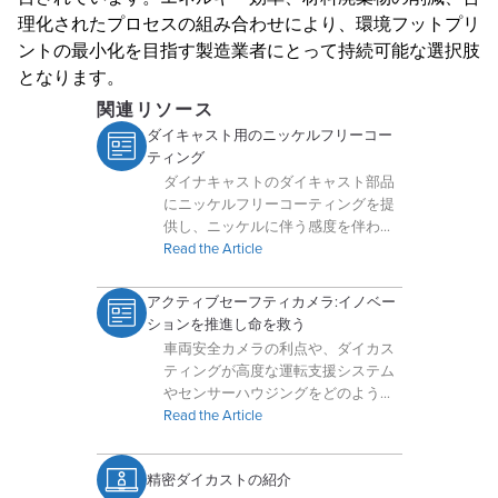
理化されたプロセスの組み合わせにより、環境フットプリ
ントの最小化を目指す製造業者にとって持続可能な選択肢
となります。
関連リソース
ダイキャスト用のニッケルフリーコー
ティング
ダイナキャストのダイキャスト部品
にニッケルフリーコーティングを提
供し、ニッケルに伴う感度を伴わず
に耐食性と美観を提供。
Read the Article
アクティブセーフティカメラ:イノベー
ションを推進し命を救う
車両安全カメラの利点や、ダイカス
ティングが高度な運転支援システム
やセンサーハウジングをどのように
サポートしているかをご紹介しま
Read the Article
す。
精密ダイカストの紹介