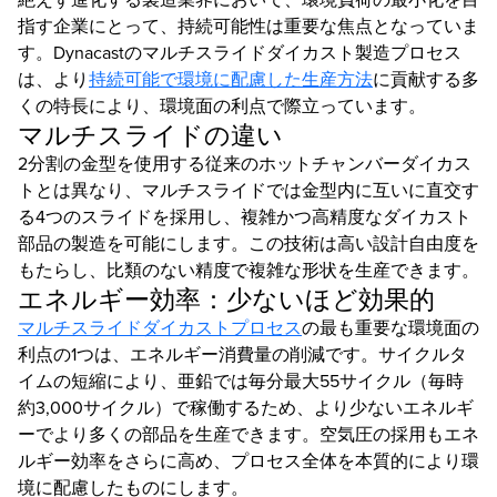
指す企業にとって、持続可能性は重要な焦点となっていま
す。Dynacastのマルチスライドダイカスト製造プロセス
は、より
持続可能で環境に配慮した生産方法
に貢献する多
くの特長により、環境面の利点で際立っています。
マルチスライドの違い
2分割の金型を使用する従来のホットチャンバーダイカス
トとは異なり、マルチスライドでは金型内に互いに直交す
る4つのスライドを採用し、複雑かつ高精度なダイカスト
部品の製造を可能にします。この技術は高い設計自由度を
もたらし、比類のない精度で複雑な形状を生産できます。
エネルギー効率：少ないほど効果的
マルチスライドダイカストプロセス
の最も重要な環境面の
利点の1つは、エネルギー消費量の削減です。サイクルタ
イムの短縮により、亜鉛では毎分最大55サイクル（毎時
約3,000サイクル）で稼働するため、より少ないエネルギ
ーでより多くの部品を生産できます。空気圧の採用もエネ
ルギー効率をさらに高め、プロセス全体を本質的により環
境に配慮したものにします。