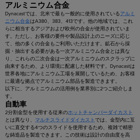
アルミニウム合金
Dynacastでは、北米で最も一般的に使用されている
アルミ
ニウム合金
はA380、383、413です。他の地域では、これ
らに相当するアジアおよび欧州の合金が使用されていま
す。ただし、お客様の要件や製品設計上のニーズに応じ
て、他の多くの合金もご利用いただけます。鉱石から採
掘・抽出する必要がある一次アルミニウム合金とは異な
り、これらの二次合金は一次アルミニウムのスクラップに
由来するため、より環境に配慮した材料です。Dynacastは
世界各地にアルミニウム工場を展開しているため、お客様
に最適な拠点でアルミニウム部品を製造できます。
以下に、アルミニウムの活用例を業界別に2つご紹介しま
す。
自動車
2分割金型を使用する従来の
ホットチャンバーダイカスト
とは異なり、
マルチスライドダイカスト
では、金型内に互
いに直交する4つのスライドを使用するため、複雑で精密
な鋳造品を製造できます。この技術は設計の自由度を高