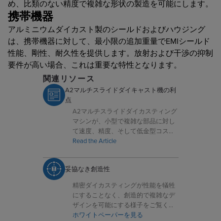
め、比類のない精度で複雑な形状の製造を可能にします。
携帯機器
アルミニウムダイカスト製のシールドおよびハウジング
は、携帯機器に対して、最小限の追加重量でEMIシールド
性能、剛性、耐久性を提供します。放射および干渉の抑制
要件が高い場合、これは重要な特性となります。
関連リソース
A2マルチスライドダイキャスト機の利
点
A2マルチスライドダイカスティング
マシンが、小型で複雑な部品に対し
て速度、精度、そして低金型コスト
を実現する方法を探ります。
Read the Article
妥協なき創造性
精密ダイカスティングが性能を犠牲
にすることなく、創造的で複雑なデ
ザインを可能にする様子をご覧くだ
さい。
ホワイトペーパーを見る